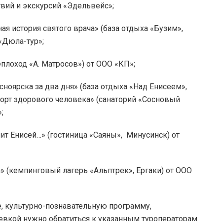
вий и экскурсий «Эдельвейс»;
ая история святого врача» (база отдыха «Бузим»,
 «Дюла-тур»;
еплоход «А. Матросов») от ООО «КП»;
сноярска за два дня» (база отдыха «Над Енисеем»,
орт здорового человека» (санаторий «Сосновый
»;
ит Енисей…» (гостиница «Саяны», Минусинск) от
а» (кемпинговый лагерь «Альптрек», Ергаки) от ООО
, культурно-познавательную программу,
тевкой нужно обратиться к указанным туроператорам.