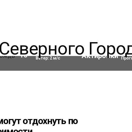
Влажность:
76
%
Акти
10
°C
Ветер:
2
м/с
Прог
огут отдохнуть по
тоимости