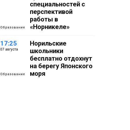
специальностей с
перспективой
работы в
«Норникеле»
Образование
17:25
Норильские
07 августа
школьники
бесплатно отдохнут
на берегу Японского
моря
Образование
16:41
Зелёный курс
07 августа
Норильска: новые
скверы и тысячи
растений появятся по
всему городу
Новости