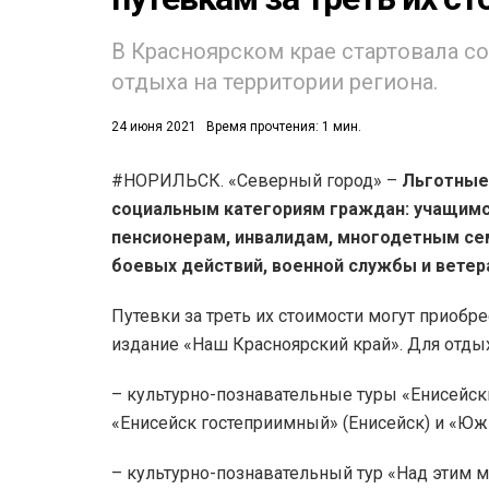
53)
В Красноярском крае стартовала с
отдыха на территории региона.
558)
24 июня 2021
Время прочтения: 1 мин.
#НОРИЛЬСК. «Северный город» –
Льготные
социальным категориям граждан: учащимс
пенсионерам, инвалидам, многодетным се
боевых действий, военной службы и ветер
Путевки за треть их стоимости могут приобре
издание «Наш Красноярский край». Для отд
– культурно-познавательные туры «Енисейски
«Енисейск гостеприимный» (Енисейск) и «Юж
– культурно-познавательный тур «Над этим м