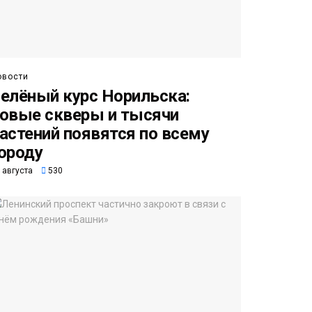
овости
елёный курс Норильска:
овые скверы и тысячи
астений появятся по всему
ороду
 августа
530