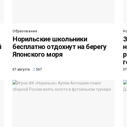
Образование
Н
Норильские школьники
З
й
бесплатно отдохнут на берегу
н
Японского моря
р
г
07 августа
567
07