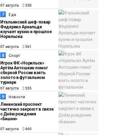
07 августа
530
7
Еда
Итальянский шеф-повар
Федерико Арнальди
изучает кухню и прошлое
Норильска
07 августа
561
8
Спорт
Игрок ФК «Норильск»
Артём Антошкин помог
сборной России взять
золото в футзальном
турнире
07 августа
555
9
Новости
Ленинский проспект
частично закроют в связи
с Днём рождения
«Башни»
07 августа
660