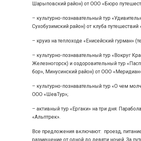
Шарыповский район) от ООО «Бюро путешест
– культурно-познавательный тур «Удивительн
Сухобузимский район) от клуба путешествий
– круиз на теплоходе «Енисейский гурман» (т
– культурно-познавательный тур «Вокруг Кра
Железногорск) и оздоровительный тур «Пасп
бор», Минусинский район) от ООО «Меридиан
– культурно-познавательный тур «О чем молч
ООО «ШевТур»;
– активный тур «Ергаки» на три дня: Парабол
«Альптрек».
Все предложения включают: проезд, питание
размещение от одной до девяти ночей. За пу