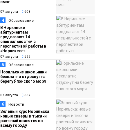
смог
13:59
«Домик Хоббитов» и
07 августа
603
07 августа
«Самолёт в облаках»
4
Образование
появятся в Кайеркане
Новости
В Норильске
абитуриентам
предлагают 14
специальностей с
перспективой работы в
«Норникеле»
07 августа
599
5
Образование
Норильские школьники
бесплатно отдохнут на
берегу Японского моря
07 августа
567
6
Новости
Зелёный курс Норильска:
новые скверы и тысячи
растений появятся по
всему городу