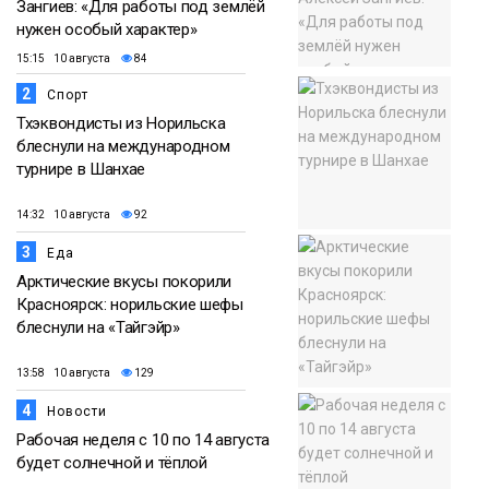
Зангиев: «Для работы под землёй
нужен особый характер»
15:15 10 августа
84
2
Спорт
Тхэквондисты из Норильска
блеснули на международном
турнире в Шанхае
14:32 10 августа
92
3
Еда
Арктические вкусы покорили
Красноярск: норильские шефы
блеснули на «Тайгэйр»
13:58 10 августа
129
4
Новости
Рабочая неделя с 10 по 14 августа
будет солнечной и тёплой