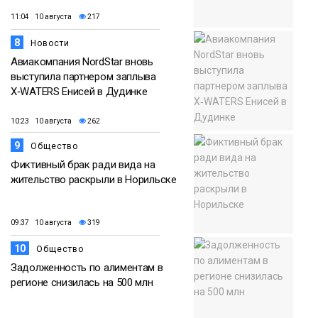
11:04 10 августа
217
8
Новости
Авиакомпания NordStar вновь
выступила партнером заплыва
X‑WATERS Енисей в Дудинке
10:23 10 августа
262
9
Общество
Фиктивный брак ради вида на
жительство раскрыли в Норильске
09:37 10 августа
319
10
Общество
Задолженность по алиментам в
регионе снизилась на 500 млн