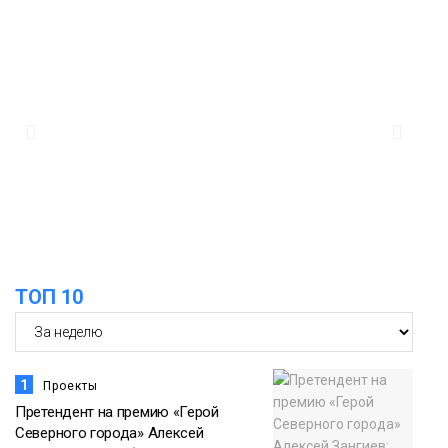
09:37
Фиктивный брак ради вида на
жительство раскрыли в Норильске
Общество
13:24
Задолженность по алиментам в
регионе снизилась на 500 млн
09 августа
Общество
ТОП 10
1
Проекты
Претендент на премию «Герой
Северного города» Алексей