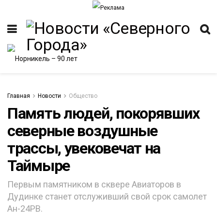
Главная
Новости
Общество
Память людей, покорявших
северные воздушные
ИТЕТ
трассы, увековечат на
Таймыре
Первым памятником в сквере Авиаторов в
Дудинке станет отслуживший свой срок самолет
Ан-24РВ.