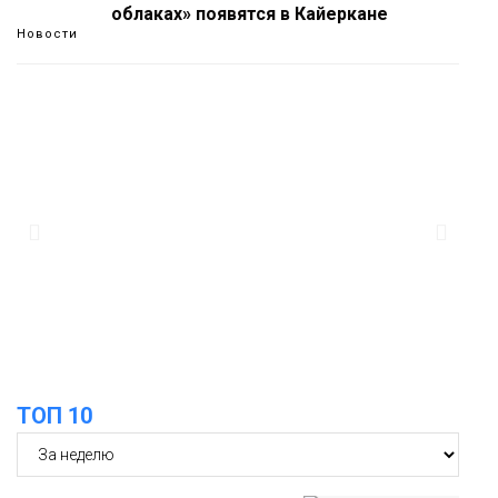
облаках» появятся в Кайеркане
Новости
13:08
Предстоящие выходные в Норильске
будут зябкими, пасмурными и
дождливыми
Новости
12:32
Как в Норильске помогают женщинам
из исправительного центра
адаптироваться к жизни
Общество
ТОП 10