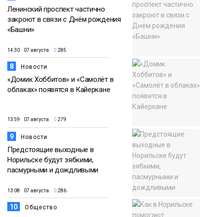
Ленинский проспект частично
закроют в связи с Днём рождения
«Башни»
14:30 07 августа
285
8
Новости
«Домик Хоббитов» и «Самолёт в
облаках» появятся в Кайеркане
13:59 07 августа
279
9
Новости
Предстоящие выходные в
Норильске будут зябкими,
пасмурными и дождливыми
13:08 07 августа
286
10
Общество