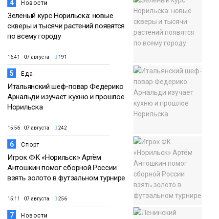
4
Новости
Зелёный курс Норильска: новые
скверы и тысячи растений появятся
по всему городу
16:41 07 августа
191
5
Еда
Итальянский шеф-повар Федерико
Арнальди изучает кухню и прошлое
Норильска
15:56 07 августа
242
6
Спорт
Игрок ФК «Норильск» Артём
Антошкин помог сборной России
взять золото в футзальном турнире
15:11 07 августа
256
7
Новости