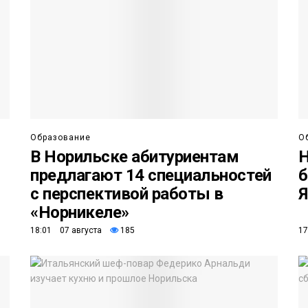
Образование
О
В Норильске абитуриентам
Н
предлагают 14 специальностей
б
с перспективой работы в
Я
«Норникеле»
18:01 07 августа
185
17