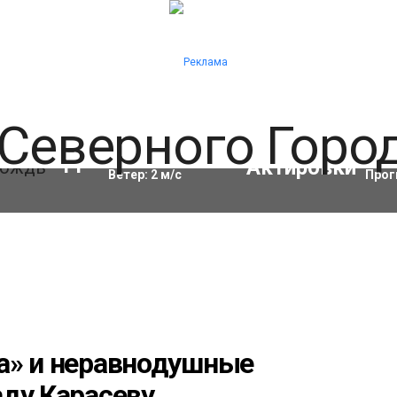
Влажность:
96
%
Акти
11
°C
Ветер:
2
м/с
Прог
а» и неравнодушные
аду Карасеву