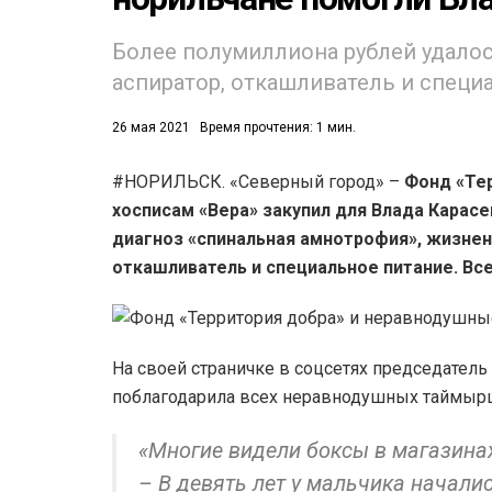
Более полумиллиона рублей удалос
аспиратор, откашливатель и специ
26 мая 2021
Время прочтения: 1 мин.
53)
#НОРИЛЬСК. «Северный город» –
Фонд «Те
хосписам «Вера» закупил для Влада Карасе
558)
диагноз «спинальная амнотрофия», жизнен
откашливатель и специальное питание. Вс
На своей страничке в соцсетях председател
поблагодарила всех неравнодушных таймырц
«Многие видели боксы в магазинах
– В девять лет у мальчика начал