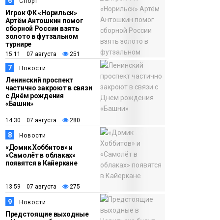
6
Спорт
Игрок ФК «Норильск»
Артём Антошкин помог
сборной России взять
золото в футзальном
турнире
15:11 07 августа
251
7
Новости
Ленинский проспект
частично закроют в связи
с Днём рождения
«Башни»
14:30 07 августа
280
8
Новости
«Домик Хоббитов» и
«Самолёт в облаках»
появятся в Кайеркане
13:59 07 августа
275
9
Новости
Предстоящие выходные