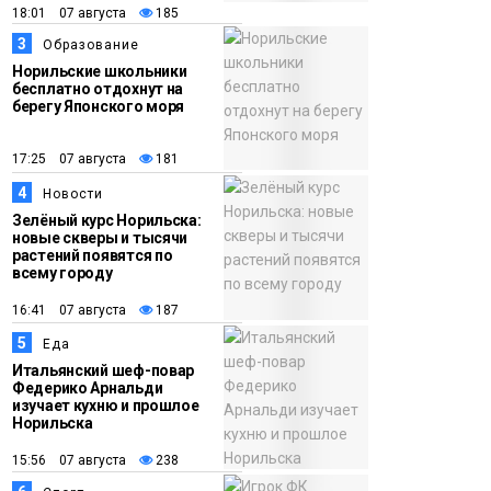
18:01 07 августа
185
12:32
Как в Норильске
3
Образование
помогают женщинам
Норильские школьники
из исправительного
бесплатно отдохнут на
берегу Японского моря
центра
адаптироваться к
17:25 07 августа
181
жизни
Общество
4
Новости
Зелёный курс Норильска:
новые скверы и тысячи
растений появятся по
всему городу
16:41 07 августа
187
5
Еда
Итальянский шеф-повар
Федерико Арнальди
изучает кухню и прошлое
Норильска
15:56 07 августа
238