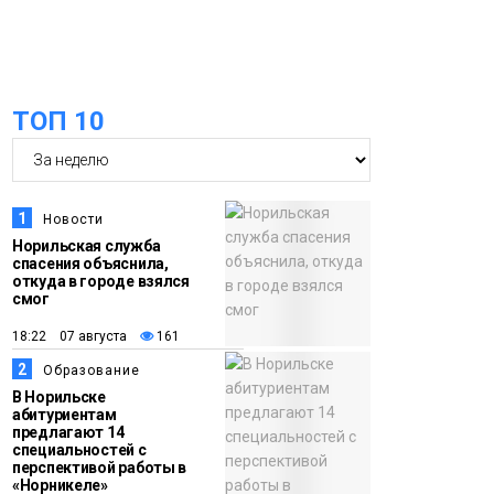
футзальном турнире
Спорт
14:30
Ленинский проспект
частично закроют в
ТОП 10
связи с Днём
рождения «Башни»
Новости
1
Новости
13:59
«Домик Хоббитов» и
Норильская служба
«Самолёт в облаках»
спасения объяснила,
откуда в городе взялся
появятся в Кайеркане
Новости
смог
18:22 07 августа
161
13:08
Предстоящие
2
Образование
выходные в
В Норильске
Норильске будут
абитуриентам
предлагают 14
зябкими, пасмурными
специальностей с
и дождливыми
перспективой работы в
Новости
«Норникеле»