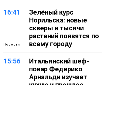
16:41
Зелёный курс
Норильска: новые
скверы и тысячи
растений появятся по
всему городу
Новости
15:56
Итальянский шеф-
повар Федерико
Арнальди изучает
кухню и прошлое
Норильска
Еда
15:11
Игрок ФК «Норильск»
Артём Антошкин
помог сборной России
взять золото в