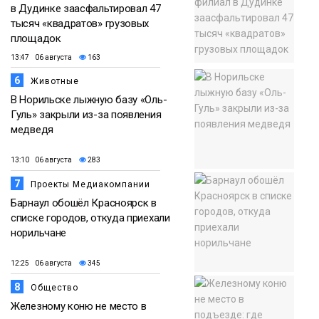
в Дудинке заасфальтировал 47
тысяч «квадратов» грузовых
площадок
13:47 06 августа
163
6
Животные
В Норильске лыжную базу «Оль-
Гуль» закрыли из-за появления
медведя
13:10 06 августа
283
7
Проекты Медиакомпании
Барнаул обошёл Красноярск в
списке городов, откуда приехали
норильчане
12:25 06 августа
345
8
Общество
Железному коню не место в