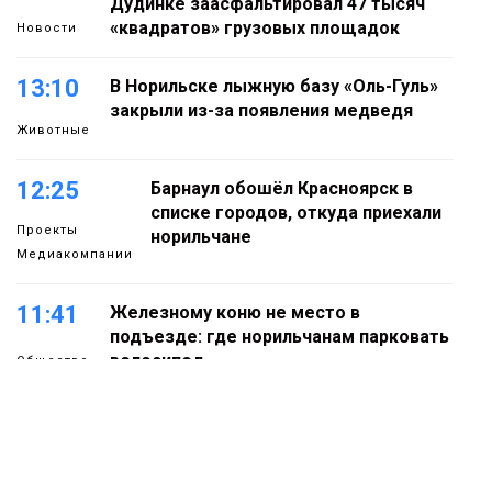
Дудинке заасфальтировал 47 тысяч
«квадратов» грузовых площадок
Новости
13:10
В Норильске лыжную базу «Оль-Гуль»
закрыли из-за появления медведя
Животные
12:25
Барнаул обошёл Красноярск в
списке городов, откуда приехали
Проекты
норильчане
Медиакомпании
11:41
Железному коню не место в
подъезде: где норильчанам парковать
велосипед
Общество
11:04
Преподаватель норильской «художки»
стала призёром международного
конкурса
Культура