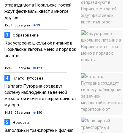
отпразднуют в Норильске: гостей
ждут фестиваль, квест и многое
другое
15:57 06 августа
99
3
Образование
Как устроено школьное питание в
Норильске: льготы, меню и порядок
оплаты
15:15 06 августа
129
4
Плато Путорана
На плато Путорана создадут
систему наблюдения за вечной
мерзлотой и очистят территорию от
мусора
14:36 06 августа
150
5
Новости
Заполярный транспортный филиал