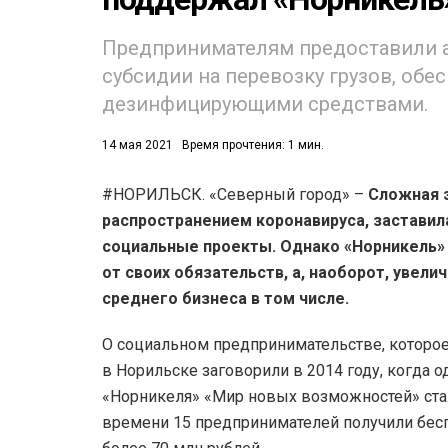
Предпринимателям предоставили а
субсидии на перевозку грузов, обе
дезинфицирующими средствами.
14 мая 2021
Время прочтения: 1 мин.
52)
#НОРИЛЬСК. «Северный город» –
Сложная э
558)
распространением коронавируса, заставил
социальные проекты. Однако «Норникель» н
от своих обязательств, а, наоборот, увел
среднего бизнеса в том числе.
О социальном предпринимательстве, которое 
в Норильске заговорили в 2014 году, когда
«Норникеля» «Мир новых возможностей» стал
времени 15 предпринимателей получили бес