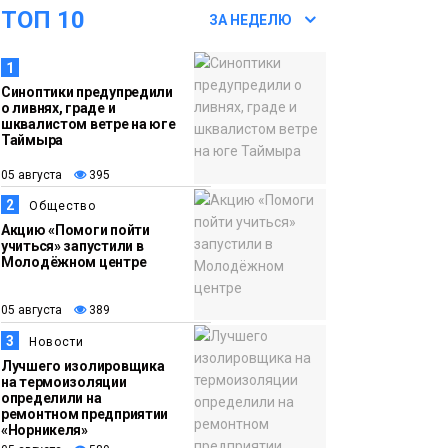
ТОП 10
05 августа
комфортные
ЗА НЕДЕЛЮ
гардеробные блоки в
1
АТО «НПТБТ»
Синоптики предупредили
обустроили по
о ливнях, граде и
программе «Сделано
шквалистом ветре на юге
Таймыра
с заботой»
Новости
05 августа
395
2
13:58
«Морозное дерби»
Общество
Акцию «Помоги пойти
05 августа
стартует в Норильске
учиться» запустили в
3 сентября
Молодёжном центре
Новости
05 августа
389
13:11
«Привет из отпуска»:
05 августа
победитель летнего
3
Новости
Лучшего изолировщика
розыгрыша от
на термоизоляции
«Северного города»
определили на
ремонтном предприятии
получила свой приз
Общество
«Норникеля»