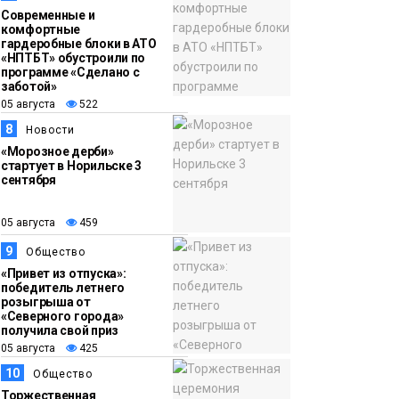
Современные и
комфортные
гардеробные блоки в АТО
«НПТБТ» обустроили по
программе «Сделано с
заботой»
05 августа
522
8
Новости
«Морозное дерби»
стартует в Норильске 3
сентября
05 августа
459
9
Общество
«Привет из отпуска»:
победитель летнего
розыгрыша от
«Северного города»
получила свой приз
05 августа
425
10
Общество
Торжественная