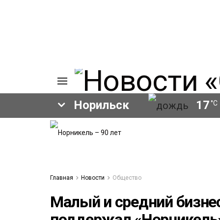
Норильск
17
°C
ИЯ
А
Ы
А
ОВАНИЕ
Главная
Новости
Общество
ОВ
Малый и средний бизнес
поддержал «Норникель