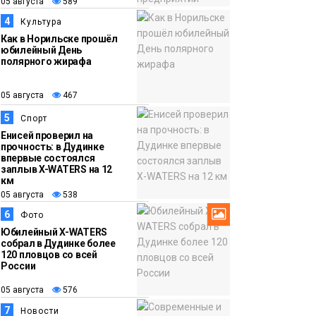
05 августа
589
12:32
Торжественная
4
Культура
05 августа
церемония
Как в Норильске прошёл
юбилейный День
бракосочетания снова
полярного жирафа
прошла в «Башне»
Общество
05 августа
467
5
Спорт
Енисей проверил на
прочность: в Дудинке
впервые состоялся
заплыв X-WATERS на 12
км
05 августа
538
6
Фото
Юбилейный X-WATERS
собрал в Дудинке более
120 пловцов со всей
России
05 августа
576
7
Новости