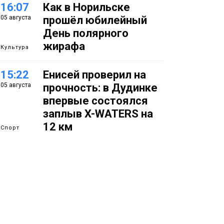
16:07
Как в Норильске
05 августа
прошёл юбилейный
День полярного
жирафа
Культура
15:22
Енисей проверил на
05 августа
прочность: в Дудинке
впервые состоялся
заплыв X-WATERS на
12 км
Спорт
15:00
Юбилейный X-WATERS
05 августа
собрал в Дудинке
более 120 пловцов со
всей России
Фото
14:36
Современные и