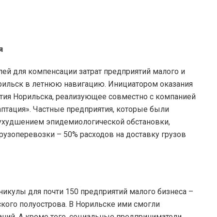
я
лей для компенсации затрат предприятий малого и
орильск в летнюю навигацию. Инициатором оказания
тия Норильска, реализующее совместно с компанией
аптация». Частные предприятия, которые были
 ухудшением эпидемиологической обстановки,
рузоперевозки – 50% расходов на доставку грузов
икулы для почти 150 предприятий малого бизнеса –
кого полуострова. В Норильске ими смогли
ний. А кроме того, социальные предприниматели,