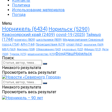
Контакты
Политика
Использование материалов
Погода
Menu
Норникель
(6434)
Норильск
(5290)
Красноярский край
(2409)
covid-19
(2025)
Таймыр
(1744)
конкурс
(809)
школьники
(809)
Медиакомпания Северный
город
(754)
АРН
(744)
Происшествия
(679)
спорт
(662)
экология
(569)
МВД
(563)
Арктика
(558)
Образование
(542)
здоровье
(522)
Афиша
(512)
Дети
ФондНашНорильск
(504)
Туризм
(475)
мошенничество
(470)
Поиск:
Никакого результата
Просмотреть весь результат
Никакого результата
Просмотреть весь результат