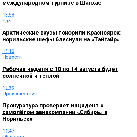
международном турнире в Шанхае
13:58
Еда
Арктические вкусы покорили Красноярск:
норильские шефы блеснули на «Тайгэйр»
13:10
Новости
Рабочая неделя с 10 по 14 августа будет
солнечной и тёплой
12:33
Происшествия
Прокуратура проверяет инцидент с
самолётом авиакомпании «Сибирь» в
Норильске
11:47
Общество