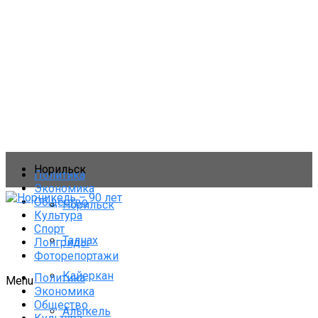
Норильск
Политика
Экономика
Общество
Норильск
Культура
Спорт
Талнах
Лонгриды
Фоторепортажи
Кайеркан
Политика
Menu
Экономика
Общество
Алыкель