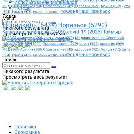
город
(754)
АРН
(744)
Происшествия
(679)
спорт
(662)
экология
(569)
Использование материалов
МВД
(563)
Арктика
(558)
Образование
(542)
здоровье
(522)
Афиша
(512)
Дети
Погода
ФондНашНорильск
(504)
Туризм
(475)
мошенничество
(470)
Поиск:
Menu
Норникель
(6434)
Норильск
(5290)
Никакого результата
Красноярский край
(2409)
covid-19
(2025)
Таймыр
Просмотреть весь результат
(1744)
конкурс
(809)
школьники
(809)
Медиакомпания Северный
город
(754)
АРН
(744)
Происшествия
(679)
спорт
(662)
экология
(569)
МВД
(563)
Арктика
(558)
Образование
(542)
здоровье
(522)
Афиша
(512)
Дети
ФондНашНорильск
(504)
Туризм
(475)
мошенничество
(470)
Поиск:
Никакого результата
Просмотреть весь результат
Политика
Экономика