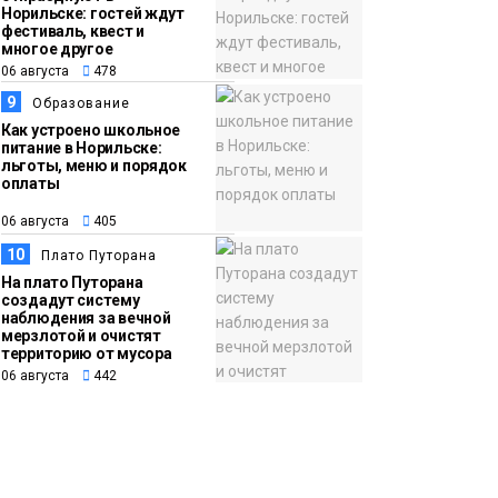
Норильске: гостей ждут
фестиваль, квест и
многое другое
06 августа
478
9
Образование
Как устроено школьное
питание в Норильске:
льготы, меню и порядок
оплаты
06 августа
405
10
Плато Путорана
На плато Путорана
создадут систему
наблюдения за вечной
мерзлотой и очистят
территорию от мусора
06 августа
442