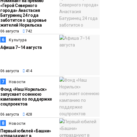
Номинант на премию
«Герой Северного
города» Анастасия
Батуринец 24 года
заботится о здоровье
жителей Норильска
06 августа
742
6
Культура
Афиша 7–14 августа
06 августа
414
7
Новости
Фонд «Наш Норильск»
запускает осеннюю
кампанию по поддержке
соцпроектов
06 августа
428
8
Новости
Первый юбилей «Башни»
отпразднуют в