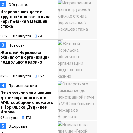
в Норильске: гостей
2
Общество
ждут фестиваль,
Исправленная дата в
квест и многое другое
трудовой книжке стоила
Новости
норильчанке 9 месяцев
стажа
15:15
Как устроено
10:25 07 августа
99
06 августа
школьное питание в
3
Новости
Норильске: льготы,
Жителей Норильска
меню и порядок
обвиняют в организации
подпольного казино
оплаты
Образование
09:36 07 августа
152
14:36
На плато Путорана
4
Происшествия
06 августа
создадут систему
От короткого замыкания
наблюдения за вечной
до неисправной печи: в
МЧС сообщили о пожарах
мерзлотой и очистят
Плато
в Норильске, Дудинке и
территорию от мусора
Игарке
Путорана
06 августа
473
5
Здоровье