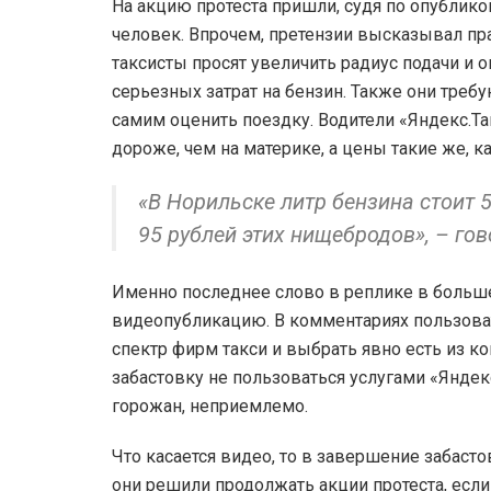
На акцию протеста пришли, судя по опублико
человек. Впрочем, претензии высказывал пра
таксисты просят увеличить радиус подачи и 
серьезных затрат на бензин. Также они треб
самим оценить поездку. Водители «Яндекс.Та
дороже, чем на материке, а цены такие же, к
«В Норильске литр бензина стоит 
95 рублей этих нищебродов», – го
Именно последнее слово в реплике в больше
видеопубликацию. В комментариях пользоват
спектр фирм такси и выбрать явно есть из ко
забастовку не пользоваться услугами «Яндек
горожан, неприемлемо.
Что касается видео, то в завершение забаст
они решили продолжать акции протеста, если