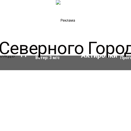
Влажность:
90
%
Акти
11
°C
Ветер:
3
м/с
Прог