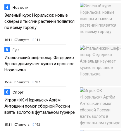
4
Новости
Зелёный курс Норильска: новые
скверы и тысячи растений появятся
по всему городу
16:41 07 августа
141
5
Еда
Итальянский шеф-повар Федерико
Арнальди изучает кухню и прошлое
Норильска
15:56 07 августа
187
6
Спорт
Игрок ФК «Норильск» Артём
Антошкин помог сборной России
взять золото в футзальном турнире
15:11 07 августа
192