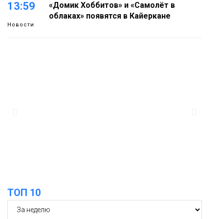
13:59
«Домик Хоббитов» и «Самолёт в
облаках» появятся в Кайеркане
Новости
13:08
Предстоящие выходные в Норильске
будут зябкими, пасмурными и
дождливыми
Новости
12:32
Как в Норильске помогают женщинам
из исправительного центра
адаптироваться к жизни
Общество
ТОП 10