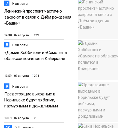
7
Новости
Ленинский проспект частично
закроют в связи с Днём рождения
«Башни»
14:30 07 августа
219
8
Новости
«Домик Хоббитов» и «Самолёт в
облаках» появятся в Кайеркане
13:59 07 августа
224
9
Новости
Предстоящие выходные в
Норильске будут зябкими,
пасмурными и дождливыми
13:08 07 августа
230
10