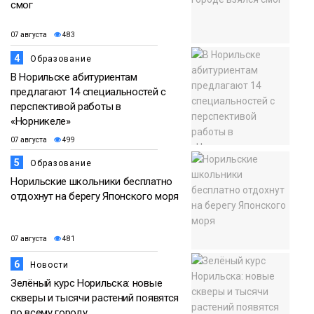
смог
07 августа
483
4
Образование
В Норильске абитуриентам
предлагают 14 специальностей с
перспективой работы в
«Норникеле»
07 августа
499
5
Образование
Норильские школьники бесплатно
отдохнут на берегу Японского моря
07 августа
481
6
Новости
Зелёный курс Норильска: новые
скверы и тысячи растений появятся
по всему городу