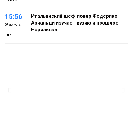
15:56
Итальянский шеф-повар Федерико
Арнальди изучает кухню и прошлое
07 августа
Норильска
Еда
15:11
Игрок ФК «Норильск» Артём Антошкин
помог сборной России взять золото в
07 августа
футзальном турнире
Спорт
14:30
Ленинский проспект частично закроют
в связи с Днём рождения «Башни»
07 августа
Новости
13:59
«Домик Хоббитов» и «Самолёт в
облаках» появятся в Кайеркане
07 августа