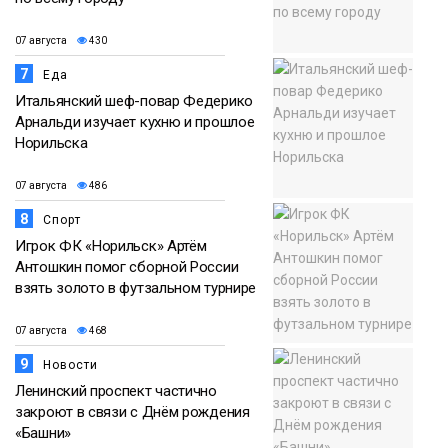
07 августа
430
7
Еда
Итальянский шеф-повар Федерико
Арнальди изучает кухню и прошлое
Норильска
07 августа
486
8
Спорт
Игрок ФК «Норильск» Артём
Антошкин помог сборной России
взять золото в футзальном турнире
07 августа
468
9
Новости
Ленинский проспект частично
закроют в связи с Днём рождения
«Башни»