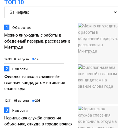
ТОП 10
Новости
1
Общество
Можно ли уходить с работы в
обеденный перерыв, рассказали в
Минтруда
14:33 08 августа
123
2
Новости
Филолог назвала «нишевый»
главным кандидатом на звание
слова года
12:31 08 августа
203
3
Новости
Норильская служба спасения
объяснила, откуда в городе взялся