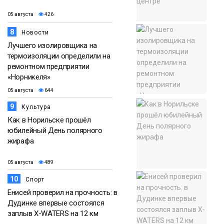
05 августа
426
8
Новости
Лучшего изолировщика на
термоизоляции определили на
ремонтном предприятии
«Норникеля»
05 августа
644
9
Культура
Как в Норильске прошёл
юбилейный День полярного
жирафа
05 августа
489
10
Спорт
Енисей проверил на прочность: в
Дудинке впервые состоялся
заплыв X-WATERS на 12 км