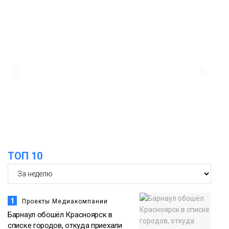
ремонтном предприятии «Норникеля»
Новости
16:07
Как в Норильске прошёл юбилейный
День полярного жирафа
05 августа
Культура
15:22
Енисей проверил на прочность: в
Дудинке впервые состоялся заплыв X-
05 августа
WATERS на 12 км
Спорт
ТОП 10
1
Проекты Медиакомпании
Барнаул обошёл Красноярск в
списке городов, откуда приехали