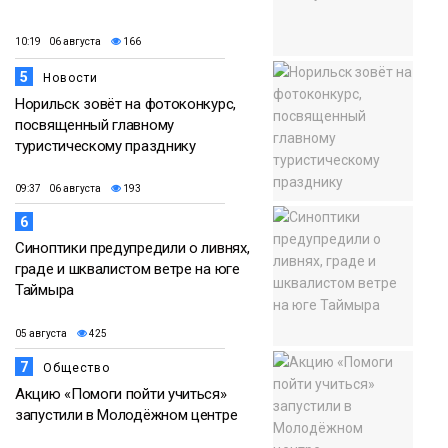
10:19 06 августа
166
5
Новости
Норильск зовёт на фотоконкурс,
посвященный главному
туристическому празднику
09:37 06 августа
193
6
Синоптики предупредили о ливнях,
граде и шквалистом ветре на юге
Таймыра
05 августа
425
7
Общество
Акцию «Помоги пойти учиться»
запустили в Молодёжном центре