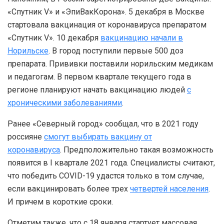
«Спутник V» и «ЭпиВакКорона». 5 декабря в Москве
стартовала вакцинация от коронавируса препаратом
«Спутник V». 10 декабря
вакцинацию начали в
Норильске
. В город поступили первые 500 доз
препарата. Прививки поставили норильским медикам
и педагогам. В первом квартале текущего года в
регионе планируют начать вакцинацию людей
с
хроническими заболеваниями
.
Ранее «Северный город» сообщал, что в 2021 году
россияне
смогут выбирать вакцину от
коронавируса
. Предположительно такая возможность
появится в I квартале 2021 года. Специалисты считают,
что победить COVID-19 удастся только в том случае,
если вакцинировать более трех
четвертей населения
.
И причем в короткие сроки.
Отметим также, что с 18 января стартует массовая