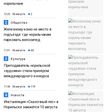
норильчане
12:25 06 августа
2
2
Общество
Железному коню не место в
подъезде: где норильчанам
парковать велосипед
11:41 06 августа
60
3
Культура
Преподаватель норильской
«художки» стала призёром
международного конкурса
11:04 06 августа
119
4
Новости
Инсталляция «Сказочный лес» в
Норильске зажжётся 10 августа