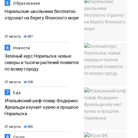
5
Образование
Норильские школьники бесплатно
отдохнут на берегу Японского моря
07 августа
587
6
Новости
Зелёный курс Норильска: новые
скверы и тысячи растений появятся
по всему городу
07 августа
558
7
Еда
Итальянский шеф-повар Федерико
Арнальди изучает кухню и прошлое
Норильска
07 августа
585
8
Спорт