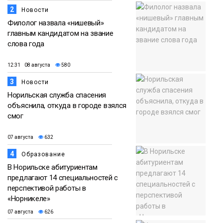
2
Новости
Филолог назвала «нишевый»
главным кандидатом на звание
слова года
12:31 08 августа
580
3
Новости
Норильская служба спасения
объяснила, откуда в городе взялся
смог
07 августа
632
4
Образование
В Норильске абитуриентам
предлагают 14 специальностей с
перспективой работы в
«Норникеле»
07 августа
626