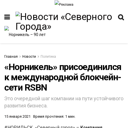
Главная
Новости
Политика
«Норникель» присоединился
к международной блокчейн-
ИТЕТ
сети RSBN
Это очередной шаг компании на пути устойчивого
развития бизнеса.
15 января 2021
Время прочтения: 1 мин.
#НОРИЛЬСК. «Северный город» –
Компания