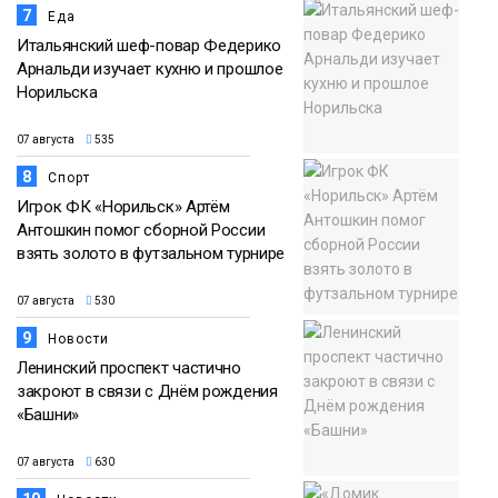
7
Еда
Итальянский шеф-повар Федерико
Арнальди изучает кухню и прошлое
Норильска
07 августа
535
8
Спорт
Игрок ФК «Норильск» Артём
Антошкин помог сборной России
взять золото в футзальном турнире
07 августа
530
9
Новости
Ленинский проспект частично
закроют в связи с Днём рождения
«Башни»
07 августа
630