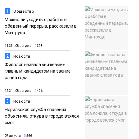
1
Общество
Можно ли уходить с работы в
обеденный перерыв, рассказали в
Минтруда
14:33 08 августа
393
2
Новости
Филолог назвала «нишевый»
главным кандидатом на звание
слова года
12:31 08 августа
476
3
Новости
Норильская служба спасения
объяснила, откуда в городе взялся
смог
07 августа
566