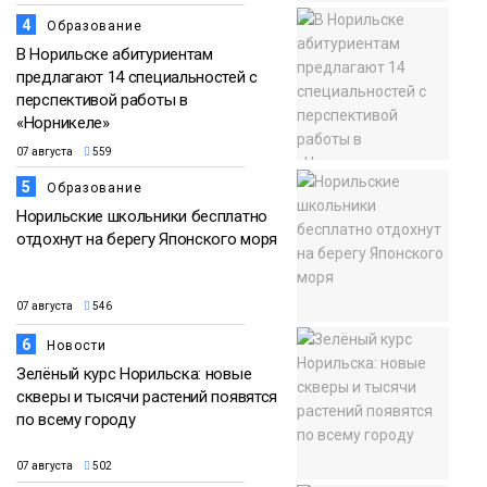
4
Образование
В Норильске абитуриентам
предлагают 14 специальностей с
перспективой работы в
«Норникеле»
07 августа
559
5
Образование
Норильские школьники бесплатно
отдохнут на берегу Японского моря
07 августа
546
6
Новости
Зелёный курс Норильска: новые
скверы и тысячи растений появятся
по всему городу
07 августа
502