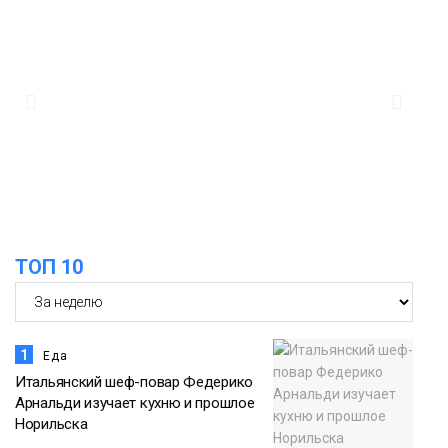
стоила норильчанке 9 месяцев стажа
Общество
09:36
Жителей Норильска обвиняют в
организации подпольного казино
Новости
ТОП 10
1
Еда
Итальянский шеф-повар Федерико
Арнальди изучает кухню и прошлое
Норильска