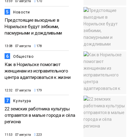
13:59 07 августа
170
5
Новости
Предстоящие выходные в
Норильске будут зябкими,
пасмурными и дождливыми
13:08 07 августа
178
6
Общество
Как в Норильске помогают
женщинам из исправительного
центра адаптироваться к жизни
12:32 07 августа
179
7
Культура
22 земских работника культуры
отправятся в малые города и сёла
региона
11:53 07 августа
223