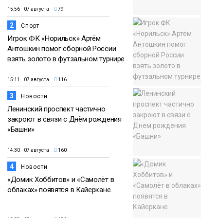
15:56 07 августа
79
2
Спорт
Игрок ФК «Норильск» Артём
Антошкин помог сборной России
взять золото в футзальном турнире
15:11 07 августа
116
3
Новости
Ленинский проспект частично
закроют в связи с Днём рождения
«Башни»
14:30 07 августа
160
4
Новости
«Домик Хоббитов» и «Самолёт в
облаках» появятся в Кайеркане