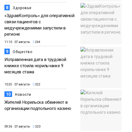
8
Здоровье
«ЗдравКонтроль» для оперативной
связи пациентов с
медучреждениями запустили в
регионе
11:10 07 августа
244
9
Общество
Исправленная дата в трудовой
книжке стоила норильчанке 9
месяцев стажа
10:25 07 августа
322
10
Новости
Жителей Норильска обвиняют в
организации подпольного казино
09:36 07 августа
320