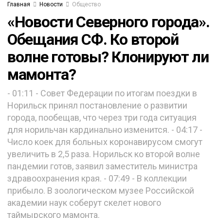
Главная
Новости
Общество
«Новости Северного города».
Обещания СФ. Ко второй
волне готовы? Клонируют ли
мамонта?
- 01:11 - Совет Федерации по итогам поездки в
Норильск принял постановление о развитии
города, пообещав, что через три года ситуация
для норильчан кардинально изменится. - 04:17 -
Число коек для больных коронавирусом смогут
увеличить в 2,5 раза. Норильск ко второй волне
пандемии готов, заявил заместитель министра
здравоохранения края. - 07:49 - В коллекции
прибыло. В зоологическом музее Российской
академии наук соберут скелет нового
таймырского мамонта.