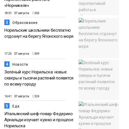
«Норникеле»
18:01 07 августа
365
3
Образование
Норильские школьники бесплатно
отдохнут на берегу Японского моря
17:25 07 августа
349
4
Новости
Зелёный курс Норильска: новые
скверы и тысячи растений появятся
по всему городу
16:41 07 августа
324
5
Еда
Итальянский шеф-повар Федерико
Арнальди изучает кухню и прошлое
Норильска