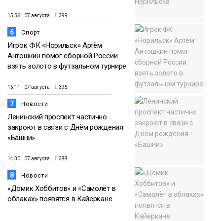
15:56 07 августа
399
6
Спорт
Игрок ФК «Норильск» Артём
Антошкин помог сборной России
взять золото в футзальном турнире
15:11 07 августа
395
7
Новости
Ленинский проспект частично
закроют в связи с Днём рождения
«Башни»
14:30 07 августа
388
8
Новости
«Домик Хоббитов» и «Самолёт в
облаках» появятся в Кайеркане