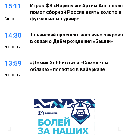
15:11
Игрок ФК «Норильск» Артём Антошкин
помог сборной России взять золото в
футзальном турнире
Спорт
14:30
Ленинский проспект частично закроют
в связи с Днём рождения «Башни»
Новости
13:59
«Домик Хоббитов» и «Самолёт в
облаках» появятся в Кайеркане
Новости
13:08
Предстоящие выходные в Норильске
будут зябкими, пасмурными и
дождливыми
Новости
12:32
Как в Норильске помогают женщинам
из исправительного центра
адаптироваться к жизни
Общество