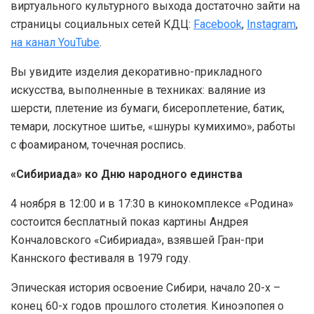
виртуального культурного выхода достаточно зайти на
страницы социальных сетей КДЦ:
Facebook
,
Instagram
,
на канал YouTube
.
Вы увидите изделия декоративно-прикладного
искусства, выполненные в техниках: валяние из
шерсти, плетение из бумаги, бисероплетение, батик,
темари, лоскутное шитье, «шнуры кумихимо», работы
с фоамираном, точечная роспись.
«Сибириада» ко Дню народного единства
4 ноября в 12:00 и в 17:30 в кинокомплексе «Родина»
состоится бесплатный показ картины Андрея
Кончаловского «Сибириада», взявшей Гран-при
Каннского фестиваля в 1979 году.
Эпическая история освоение Сибири, начало 20-х –
конец 60-х годов прошлого столетия. Киноэпопея о