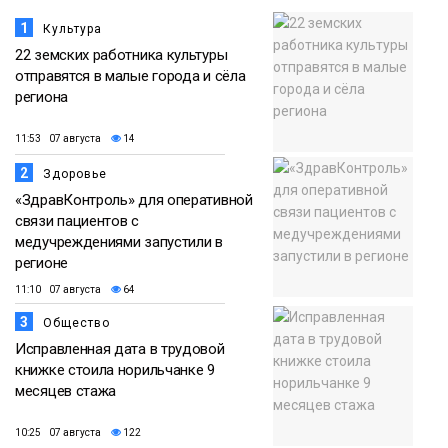
1
Культура
22 земских работника культуры
отправятся в малые города и сёла
региона
11:53 07 августа
14
2
Здоровье
«ЗдравКонтроль» для оперативной
связи пациентов с
медучреждениями запустили в
регионе
11:10 07 августа
64
3
Общество
Исправленная дата в трудовой
книжке стоила норильчанке 9
месяцев стажа
10:25 07 августа
122