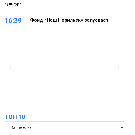
Культура
16:39
Фонд «Наш Норильск» запускает
осеннюю кампанию по поддержке
06 августа
соцпроектов
Новости
15:57
Первый юбилей «Башни» отпразднуют
в Норильске: гостей ждут фестиваль,
06 августа
квест и многое другое
Новости
15:15
Как устроено школьное питание в
Норильске: льготы, меню и порядок
06 августа
оплаты
Образование
ТОП 10