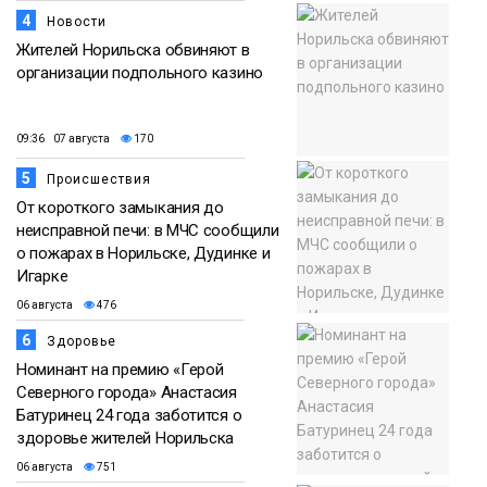
4
Новости
Жителей Норильска обвиняют в
организации подпольного казино
09:36 07 августа
170
5
Происшествия
От короткого замыкания до
неисправной печи: в МЧС сообщили
о пожарах в Норильске, Дудинке и
Игарке
06 августа
476
6
Здоровье
Номинант на премию «Герой
Северного города» Анастасия
Батуринец 24 года заботится о
здоровье жителей Норильска
06 августа
751