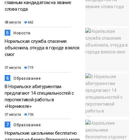
главным кандидатом на звание
слова года
08 августа
662
5
Новости
Норильская служба спасения
объяснила, откуда в городе взялся
смог
07 августа
719
6
Образование
В Норильске абитуриентам
предлагают 14 специальностей с
перспективой работы в
«Норникеле»
07 августа
706
7
Образование
Норильские школьники бесплатно
отдохнут на берегу Японского моря