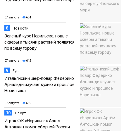
07 августа
654
8
Новости
Зелёный курс Норильска: новые
скверы и тысячи растений появятся
по всему городу
07 августа
642
9
Еда
Итальянский шеф-повар Федерико
Арнальди изучает кухню и прошлое
Норильска
07 августа
652
10
Спорт
Игрок ФК «Норильск» Артём
Антошкин помог сборной России