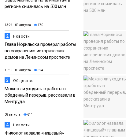
Задолженность по алиментам в
регионе снизилась на 500 млн
13:24 09 августа
170
2
Новости
Глава Норильска проверил работы
по сохранению исторических
домов на Ленинском проспекте
10:19 09 августа
324
3
Общество
Можно ли уходить с работы в
обеденный перерыв, рассказали в
Минтруда
08 августа
611
4
Новости
Филолог назвала «нишевый»