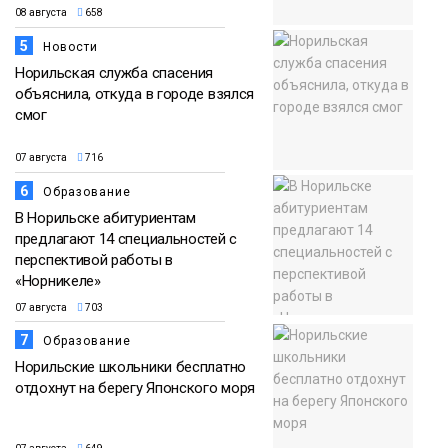
08 августа
658
5
Новости
Норильская служба спасения
объяснила, откуда в городе взялся
смог
07 августа
716
6
Образование
В Норильске абитуриентам
предлагают 14 специальностей с
перспективой работы в
«Норникеле»
07 августа
703
7
Образование
Норильские школьники бесплатно
отдохнут на берегу Японского моря