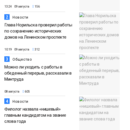
13:24 09 августа
156
2
Новости
Глава Норильска проверил работы
по сохранению исторических
домов на Ленинском проспекте
10:19 09 августа
312
3
Общество
Можно ли уходить с работы в
обеденный перерыв, рассказали в
Минтруда
08 августа
605
4
Новости
Филолог назвала «нишевый»
главным кандидатом на звание
слова года