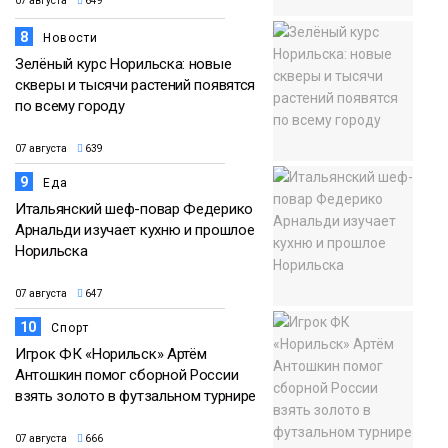
07 августа
649
8
Новости
Зелёный курс Норильска: новые
скверы и тысячи растений появятся
по всему городу
07 августа
639
9
Еда
Итальянский шеф-повар Федерико
Арнальди изучает кухню и прошлое
Норильска
07 августа
647
10
Спорт
Игрок ФК «Норильск» Артём
Антошкин помог сборной России
взять золото в футзальном турнире
07 августа
666