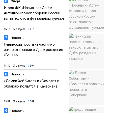
6
Спорт
Игрок ФК «Норильск» Артём
Антошкин помог сборной России
взять золото в футзальном турнире
15:11 07 августа
401
7
Новости
Ленинский проспект частично
закроют в связи с Днём рождения
«Башни»
14:30 07 августа
394
8
Новости
«Домик Хоббитов» и «Самолёт в
облаках» появятся в Кайеркане
13:59 07 августа
389
9
Новости