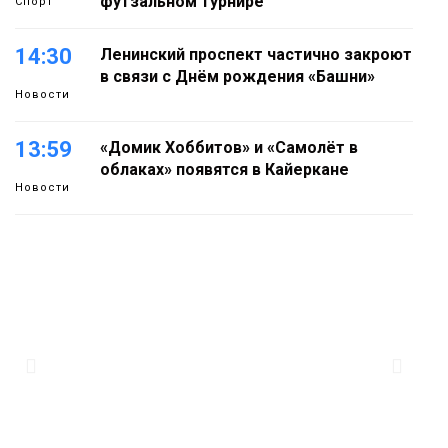
футзальном турнире
Спорт
14:30
Ленинский проспект частично закроют
в связи с Днём рождения «Башни»
Новости
13:59
«Домик Хоббитов» и «Самолёт в
облаках» появятся в Кайеркане
Новости
13:08
Предстоящие выходные в Норильске
будут зябкими, пасмурными и
дождливыми
Новости
12:32
Как в Норильске помогают женщинам
из исправительного центра
адаптироваться к жизни
Общество