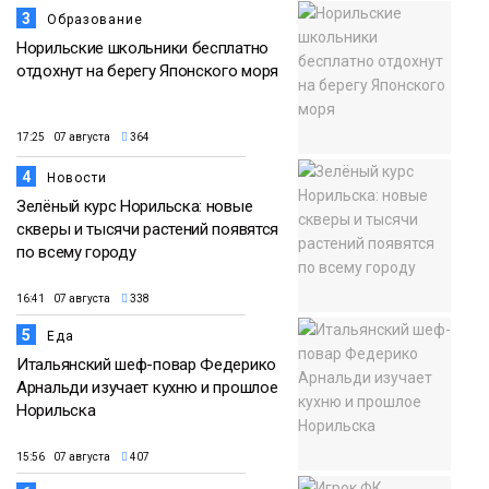
3
Образование
Норильские школьники бесплатно
отдохнут на берегу Японского моря
17:25 07 августа
364
4
Новости
Зелёный курс Норильска: новые
скверы и тысячи растений появятся
по всему городу
16:41 07 августа
338
5
Еда
Итальянский шеф-повар Федерико
Арнальди изучает кухню и прошлое
Норильска
15:56 07 августа
407