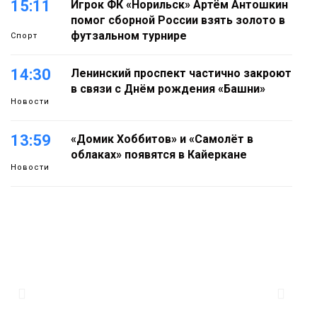
15:11
Игрок ФК «Норильск» Артём Антошкин
помог сборной России взять золото в
футзальном турнире
Спорт
14:30
Ленинский проспект частично закроют
в связи с Днём рождения «Башни»
Новости
13:59
«Домик Хоббитов» и «Самолёт в
облаках» появятся в Кайеркане
Новости
13:08
Предстоящие выходные в Норильске
будут зябкими, пасмурными и
дождливыми
Новости
12:32
Как в Норильске помогают женщинам
из исправительного центра
адаптироваться к жизни
Общество