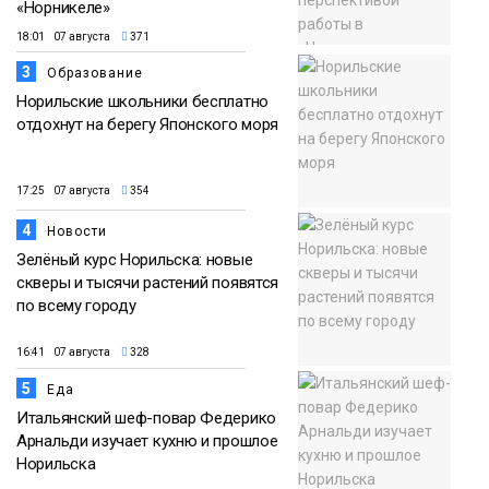
«Норникеле»
18:01 07 августа
371
3
Образование
Норильские школьники бесплатно
отдохнут на берегу Японского моря
17:25 07 августа
354
4
Новости
Зелёный курс Норильска: новые
скверы и тысячи растений появятся
по всему городу
16:41 07 августа
328
5
Еда
Итальянский шеф-повар Федерико
Арнальди изучает кухню и прошлое
Норильска