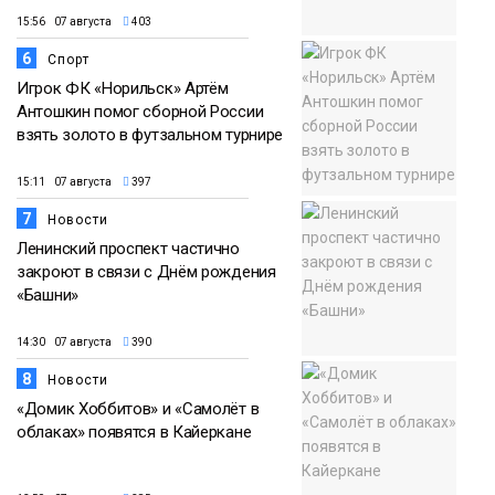
15:56 07 августа
403
6
Спорт
Игрок ФК «Норильск» Артём
Антошкин помог сборной России
взять золото в футзальном турнире
15:11 07 августа
397
7
Новости
Ленинский проспект частично
закроют в связи с Днём рождения
«Башни»
14:30 07 августа
390
8
Новости
«Домик Хоббитов» и «Самолёт в
облаках» появятся в Кайеркане