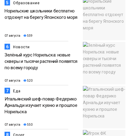
5
Образование
Норильские школьники бесплатно
отдохнут на берегу Японского моря
07 августа
559
6
Новости
Зелёный курс Норильска: новые
скверы и тысячи растений появятся
по всему городу
07 августа
520
7
Еда
Итальянский шеф-повар Федерико
Арнальди изучает кухню и прошлое
Норильска
07 августа
550
8
Спорт