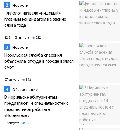
2
Новости
Филолог назвала «нишевый»
главным кандидатом на звание
слова года
12:31 08 августа
522
3
Новости
Норильская служба спасения
объяснила, откуда в городе взялся
смог
07 августа
592
4
Образование
В Норильске абитуриентам
предлагают 14 специальностей с
перспективой работы в
«Норникеле»
07 августа
590