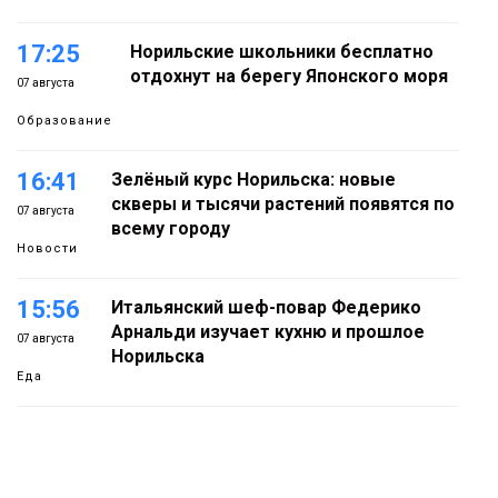
17:25
Норильские школьники бесплатно
отдохнут на берегу Японского моря
07 августа
Образование
16:41
Зелёный курс Норильска: новые
скверы и тысячи растений появятся по
07 августа
всему городу
Новости
15:56
Итальянский шеф-повар Федерико
Арнальди изучает кухню и прошлое
07 августа
Норильска
Еда
15:11
Игрок ФК «Норильск» Артём Антошкин
помог сборной России взять золото в
07 августа
футзальном турнире