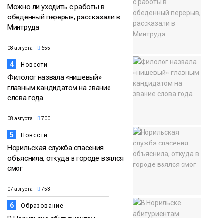
Можно ли уходить с работы в
обеденный перерыв, рассказали в
Минтруда
08 августа
655
4
Новости
Филолог назвала «нишевый»
главным кандидатом на звание
слова года
08 августа
700
5
Новости
Норильская служба спасения
объяснила, откуда в городе взялся
смог
07 августа
753
6
Образование