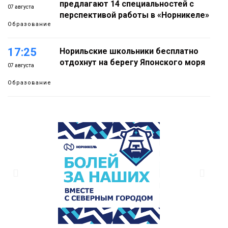
предлагают 14 специальностей с
07 августа
перспективой работы в «Норникеле»
Образование
17:25
Норильские школьники бесплатно
отдохнут на берегу Японского моря
07 августа
Образование
16:41
Зелёный курс Норильска: новые
скверы и тысячи растений появятся по
07 августа
всему городу
Новости
15:56
Итальянский шеф-повар Федерико
Арнальди изучает кухню и прошлое
07 августа
Норильска
Еда
15:11
Игрок ФК «Норильск» Артём Антошкин