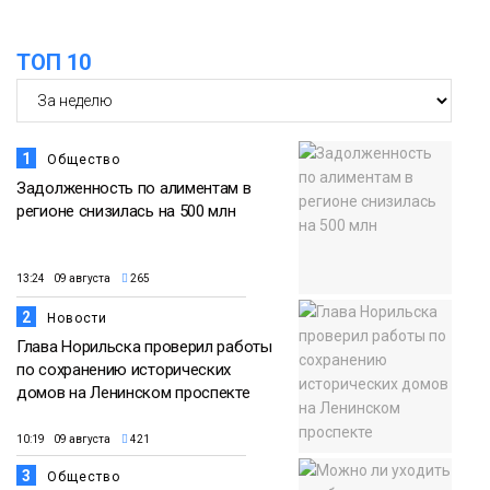
помог сборной России взять золото в
07 августа
футзальном турнире
ТОП 10
Спорт
1
Общество
Задолженность по алиментам в
регионе снизилась на 500 млн
13:24 09 августа
265
2
Новости
Глава Норильска проверил работы
по сохранению исторических
домов на Ленинском проспекте
10:19 09 августа
421
3
Общество