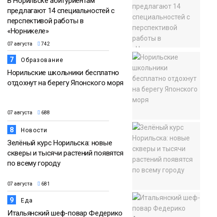
В Норильске абитуриентам
предлагают 14 специальностей с
перспективой работы в
«Норникеле»
07 августа
742
7
Образование
Норильские школьники бесплатно
отдохнут на берегу Японского моря
07 августа
688
8
Новости
Зелёный курс Норильска: новые
скверы и тысячи растений появятся
по всему городу
07 августа
681
9
Еда
Итальянский шеф-повар Федерико