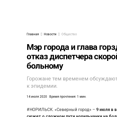
Главная
Новости
Общество
Мэр города и глава гор
отказ диспетчера скор
больному
Горожане тем временем обсуждают
к эпидемии.
14 июля 2020
Время прочтения: 1 мин.
#НОРИЛЬСК. «Северный город» –
9 июля в 
сюжет о сложном пути норильчанки на бол