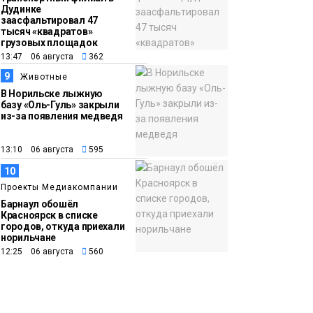
Дудинке
заасфальтировал 47
тысяч «квадратов»
грузовых площадок
13:47 06 августа
362
9
Животные
В Норильске лыжную
базу «Оль-Гуль» закрыли
из-за появления медведя
13:10 06 августа
595
10
Проекты Медиакомпании
Барнаул обошёл
Красноярск в списке
городов, откуда приехали
норильчане
12:25 06 августа
560