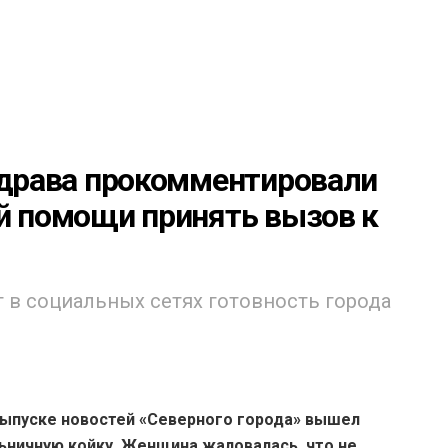
здрава прокомментировали
ой помощи принять вызов к
 в социальных сетях готовность города
выпуске новостей «Северного города» вышел
ьничную койку. Женщина жаловалась, что не