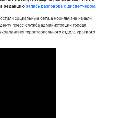
а в редакцию
запись разговора с диспетчером
.
остили социальные сети, а норильчане начали
иденту пресс-служба администрации города
уководителя территориального отдела краевого