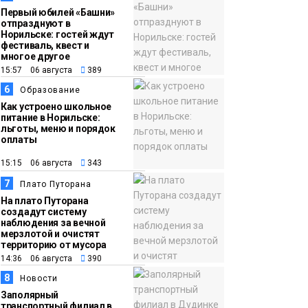
Первый юбилей «Башни»
отпразднуют в
Норильске: гостей ждут
фестиваль, квест и
многое другое
15:57 06 августа
389
6
Образование
Как устроено школьное
питание в Норильске:
льготы, меню и порядок
оплаты
15:15 06 августа
343
7
Плато Путорана
На плато Путорана
создадут систему
наблюдения за вечной
мерзлотой и очистят
территорию от мусора
14:36 06 августа
390
8
Новости
Заполярный
транспортный филиал в