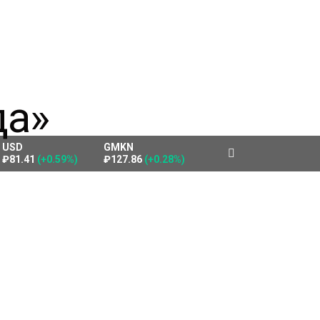
USD
GMKN
₽81.41
(+0.59%)
₽127.86
(+0.28%)