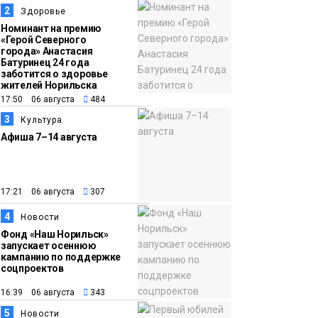
транспортный филиал
2
Здоровье
в Дудинке
Номинант на премию
«Герой Северного
заасфальтировал 47
города» Анастасия
Батуринец 24 года
тысяч «квадратов»
заботится о здоровье
грузовых площадок
жителей Норильска
Новости
17:50 06 августа
484
3
Культура
13:10
В Норильске лыжную
Афиша 7–14 августа
базу «Оль-Гуль»
закрыли из-за
появления медведя
Животные
17:21 06 августа
307
4
12:25
Барнаул обошёл
Новости
Фонд «Наш Норильск»
Красноярск в
запускает осеннюю
списке городов,
кампанию по поддержке
соцпроектов
откуда приехали
Проекты
норильчане
16:39 06 августа
343
Медиакомпании
5
Новости