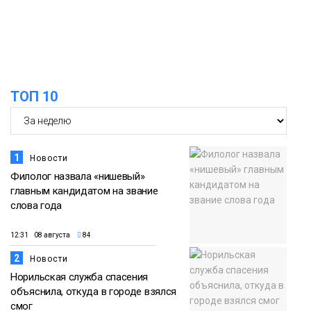
облаках» появятся в Кайеркане
07 августа
Новости
13:08
Предстоящие выходные в Норильске
будут зябкими, пасмурными и
07 августа
ТОП 10
дождливыми
Новости
1
Новости
Филолог назвала «нишевый»
главным кандидатом на звание
слова года
12:31 08 августа
84
2
Новости
Норильская служба спасения
объяснила, откуда в городе взялся
смог