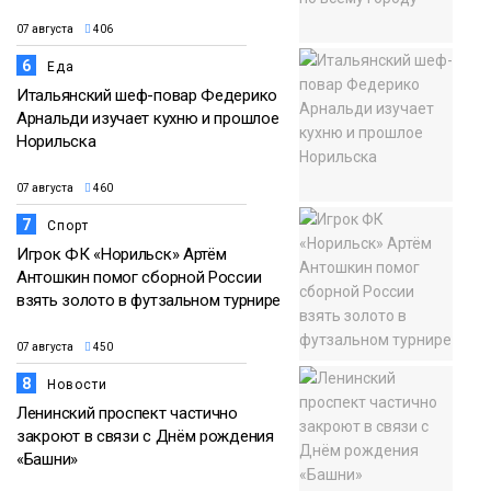
07 августа
406
6
Еда
Итальянский шеф-повар Федерико
Арнальди изучает кухню и прошлое
Норильска
07 августа
460
7
Спорт
Игрок ФК «Норильск» Артём
Антошкин помог сборной России
взять золото в футзальном турнире
07 августа
450
8
Новости
Ленинский проспект частично
закроют в связи с Днём рождения
«Башни»