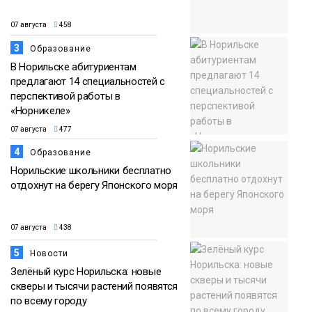
07 августа
458
3
Образование
В Норильске абитуриентам
предлагают 14 специальностей с
перспективой работы в
«Норникеле»
07 августа
477
4
Образование
Норильские школьники бесплатно
отдохнут на берегу Японского моря
07 августа
438
5
Новости
Зелёный курс Норильска: новые
скверы и тысячи растений появятся
по всему городу