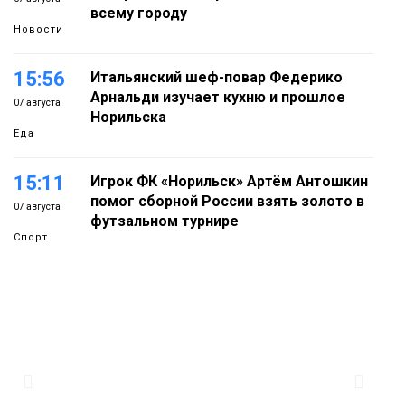
всему городу
Новости
15:56
Итальянский шеф-повар Федерико
Арнальди изучает кухню и прошлое
07 августа
Норильска
Еда
15:11
Игрок ФК «Норильск» Артём Антошкин
помог сборной России взять золото в
07 августа
футзальном турнире
Спорт
14:30
Ленинский проспект частично закроют
в связи с Днём рождения «Башни»
07 августа
Новости
13:59
«Домик Хоббитов» и «Самолёт в