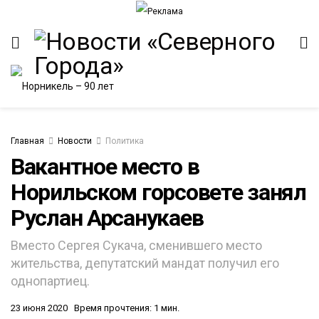
Главная
Новости
Политика
Вакантное место в
Норильском горсовете занял
Руслан Арсанукаев
Вместо Сергея Сукача, сменившего место
жительства, депутатский мандат получил его
однопартиец.
23 июня 2020
Время прочтения: 1 мин.