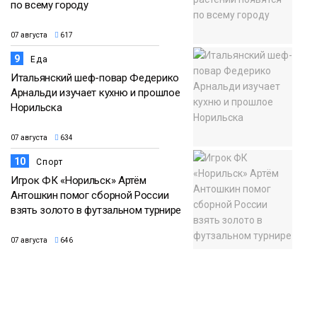
по всему городу
07 августа
617
9
Еда
Итальянский шеф-повар Федерико
Арнальди изучает кухню и прошлое
Норильска
07 августа
634
10
Спорт
Игрок ФК «Норильск» Артём
Антошкин помог сборной России
взять золото в футзальном турнире
07 августа
646