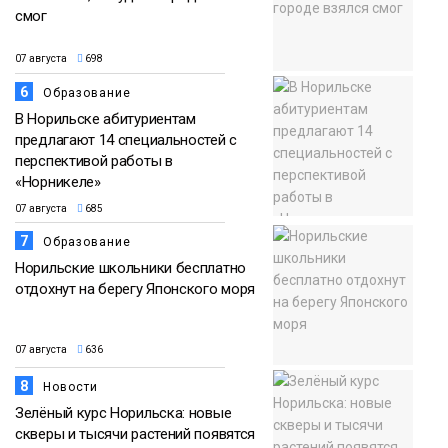
смог
07 августа
698
6
Образование
В Норильске абитуриентам
предлагают 14 специальностей с
перспективой работы в
«Норникеле»
07 августа
685
7
Образование
Норильские школьники бесплатно
отдохнут на берегу Японского моря
07 августа
636
8
Новости
Зелёный курс Норильска: новые
скверы и тысячи растений появятся