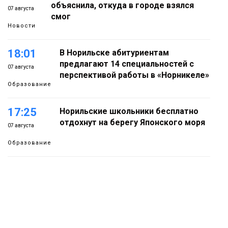
объяснила, откуда в городе взялся
07 августа
смог
Новости
18:01
В Норильске абитуриентам
предлагают 14 специальностей с
07 августа
перспективой работы в «Норникеле»
Образование
17:25
Норильские школьники бесплатно
отдохнут на берегу Японского моря
07 августа
Образование
16:41
Зелёный курс Норильска: новые
скверы и тысячи растений появятся по
07 августа
всему городу
Новости