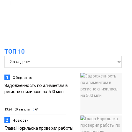
15:56
Итальянский шеф-повар Федерико
Арнальди изучает кухню и прошлое
07 августа
Норильска
Еда
15:11
Игрок ФК «Норильск» Артём Антошкин
помог сборной России взять золото в
07 августа
футзальном турнире
ТОП 10
Спорт
1
Общество
Задолженность по алиментам в
регионе снизилась на 500 млн
13:24 09 августа
64
2
Новости
Глава Норильска проверил работы