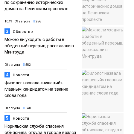
по сохранению исторических
домов на Ленинском проспекте
10:19 09 августа
256
3
Общество
Можно ли уходить с работы в
обеденный перерыв, рассказали в
Минтруда
08 августа
582
4
Новости
Филолог назвала «нишевый»
главным кандидатом на звание
слова года
08 августа
640
5
Новости
Норильская служба спасения
объяснила, откуда в городе взялся