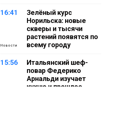
16:41
Зелёный курс
Норильска: новые
скверы и тысячи
растений появятся по
всему городу
Новости
15:56
Итальянский шеф-
повар Федерико
Арнальди изучает
кухню и прошлое
Норильска
Еда
15:11
Игрок ФК «Норильск»
Артём Антошкин
помог сборной России
взять золото в