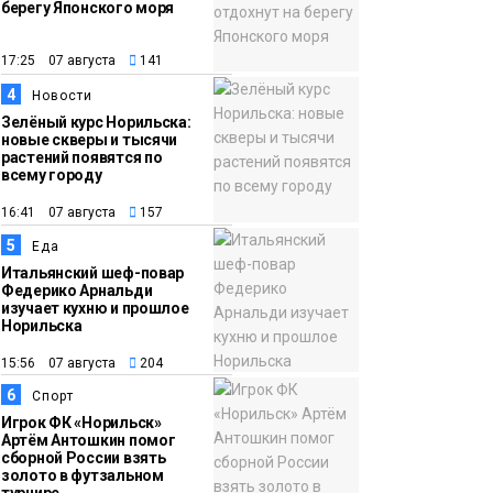
берегу Японского моря
12:32
Как в Норильске
помогают женщинам
17:25 07 августа
141
из исправительного
4
Новости
центра
Зелёный курс Норильска:
новые скверы и тысячи
адаптироваться к
растений появятся по
жизни
всему городу
Общество
16:41 07 августа
157
5
Еда
Итальянский шеф-повар
Федерико Арнальди
изучает кухню и прошлое
Норильска
15:56 07 августа
204
6
Спорт
Игрок ФК «Норильск»
Артём Антошкин помог
сборной России взять
золото в футзальном