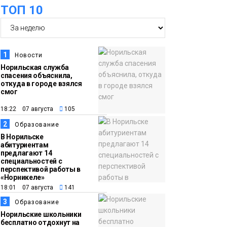
ТОП 10
футзальном турнире
Спорт
14:30
Ленинский проспект
частично закроют в
1
Новости
связи с Днём
Норильская служба
спасения объяснила,
рождения «Башни»
Новости
откуда в городе взялся
смог
13:59
«Домик Хоббитов» и
18:22 07 августа
105
«Самолёт в облаках»
2
Образование
появятся в Кайеркане
Новости
В Норильске
абитуриентам
предлагают 14
13:08
Предстоящие
специальностей с
перспективой работы в
выходные в
«Норникеле»
Норильске будут
18:01 07 августа
141
зябкими, пасмурными
3
Образование
и дождливыми
Норильские школьники
Новости
бесплатно отдохнут на