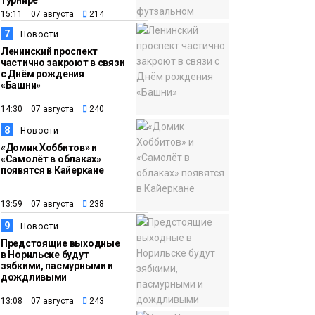
турнире
15:11 07 августа
214
7
Новости
Ленинский проспект
частично закроют в связи
с Днём рождения
«Башни»
14:30 07 августа
240
8
Новости
«Домик Хоббитов» и
«Самолёт в облаках»
появятся в Кайеркане
13:59 07 августа
238
9
Новости
Предстоящие выходные
в Норильске будут
зябкими, пасмурными и
дождливыми
13:08 07 августа
243