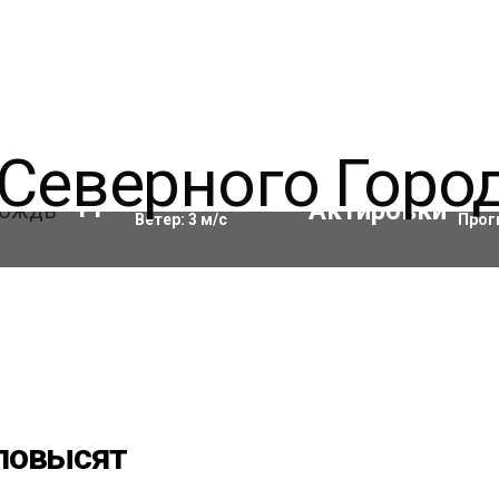
Влажность:
94
%
Акти
11
°C
Ветер:
3
м/с
Прог
повысят