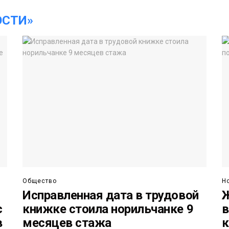
ОСТИ»
Общество
Н
Исправленная дата в трудовой
Ж
с
книжке стоила норильчанке 9
в
в
месяцев стажа
к