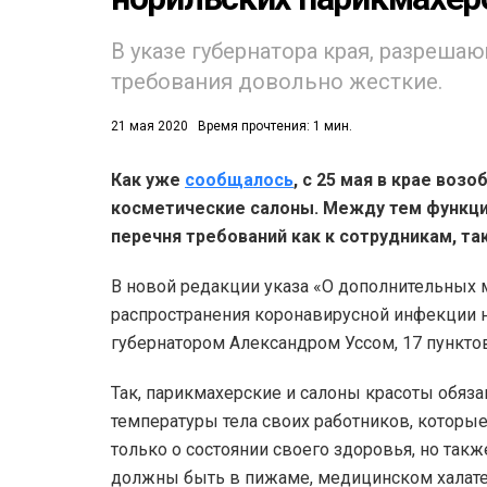
В указе губернатора края, разреш
требования довольно жесткие.
21 мая 2020
Время прочтения: 1 мин.
Как уже
сообщалось
, с 25 мая в крае воз
53)
косметические салоны. Между тем функци
558)
перечня требований как к сотрудникам, так
В новой редакции указа «О дополнительных
распространения коронавирусной инфекции н
губернатором Александром Уссом, 17 пунктов
Так, парикмахерские и салоны красоты обяз
температуры тела своих работников, котор
только о состоянии своего здоровья, но так
должны быть в пижаме, медицинском халате