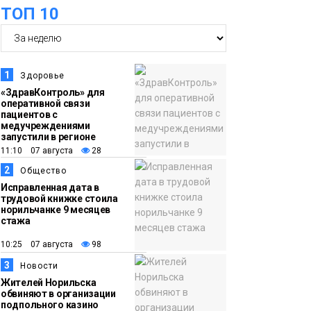
ТОП 10
16:39
Фонд «Наш Норильск»
06 августа
запускает осеннюю
кампанию по
поддержке
1
Здоровье
соцпроектов
Новости
«ЗдравКонтроль» для
оперативной связи
пациентов с
15:57
Первый юбилей
медучреждениями
запустили в регионе
06 августа
«Башни» отпразднуют
11:10 07 августа
28
в Норильске: гостей
2
Общество
ждут фестиваль,
Исправленная дата в
квест и многое другое
трудовой книжке стоила
Новости
норильчанке 9 месяцев
стажа
15:15
Как устроено
10:25 07 августа
98
06 августа
школьное питание в
3
Новости
Норильске: льготы,
Жителей Норильска
меню и порядок
обвиняют в организации
подпольного казино
оплаты
Образование