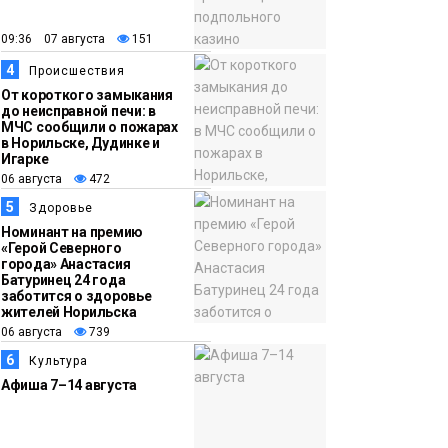
09:36 07 августа
151
14:36
На плато Путорана
4
Происшествия
06 августа
создадут систему
От короткого замыкания
наблюдения за вечной
до неисправной печи: в
МЧС сообщили о пожарах
мерзлотой и очистят
Плато
в Норильске, Дудинке и
территорию от мусора
Игарке
Путорана
06 августа
472
5
Здоровье
Номинант на премию
«Герой Северного
города» Анастасия
Батуринец 24 года
заботится о здоровье
жителей Норильска
06 августа
739
6
Культура
Афиша 7–14 августа