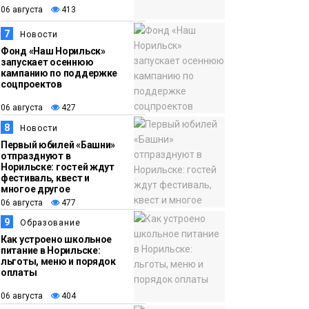
06 августа
413
7
Новости
Фонд «Наш Норильск»
запускает осеннюю
кампанию по поддержке
соцпроектов
06 августа
427
8
Новости
Первый юбилей «Башни»
отпразднуют в
Норильске: гостей ждут
фестиваль, квест и
многое другое
06 августа
477
9
Образование
Как устроено школьное
питание в Норильске:
льготы, меню и порядок
оплаты
06 августа
404