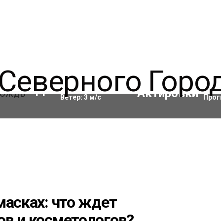
Влажность:
90
%
Акти
11
°C
Ветер:
3
м/с
Прог
масках: что ждет
ов и косметологов?