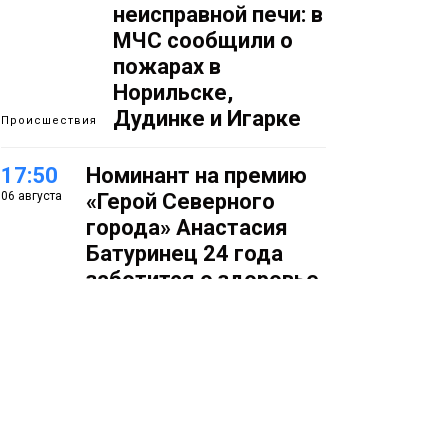
неисправной печи: в
МЧС сообщили о
пожарах в
Норильске,
Дудинке и Игарке
Происшествия
17:50
Номинант на премию
06 августа
«Герой Северного
города» Анастасия
Батуринец 24 года
заботится о здоровье
жителей Норильска
Здоровье
17:21
Афиша 7–14 августа
06 августа
Культура