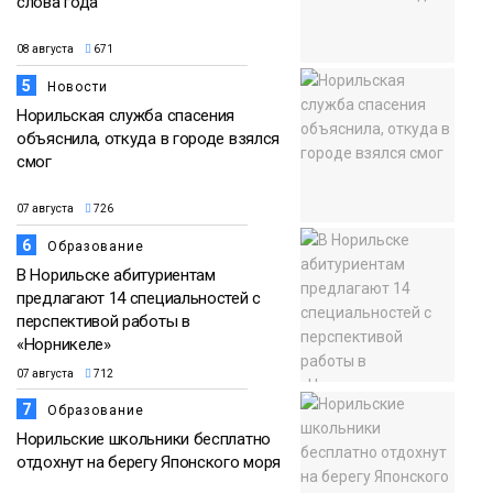
слова года
08 августа
671
5
Новости
Норильская служба спасения
объяснила, откуда в городе взялся
смог
07 августа
726
6
Образование
В Норильске абитуриентам
предлагают 14 специальностей с
перспективой работы в
«Норникеле»
07 августа
712
7
Образование
Норильские школьники бесплатно
отдохнут на берегу Японского моря