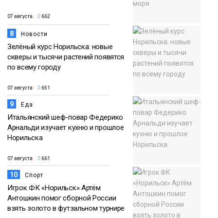
07 августа
662
8
Новости
Зелёный курс Норильска: новые
скверы и тысячи растений появятся
по всему городу
07 августа
651
9
Еда
Итальянский шеф-повар Федерико
Арнальди изучает кухню и прошлое
Норильска
07 августа
661
10
Спорт
Игрок ФК «Норильск» Артём
Антошкин помог сборной России
взять золото в футзальном турнире