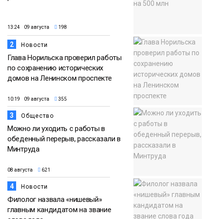
13:24 09 августа
198
2
Новости
Глава Норильска проверил работы
по сохранению исторических
домов на Ленинском проспекте
10:19 09 августа
355
3
Общество
Можно ли уходить с работы в
обеденный перерыв, рассказали в
Минтруда
08 августа
621
4
Новости
Филолог назвала «нишевый»
главным кандидатом на звание