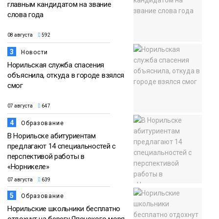
главным кандидатом на звание
слова года
08 августа
592
3
Новости
Норильская служба спасения
объяснила, откуда в городе взялся
смог
07 августа
647
4
Образование
В Норильске абитуриентам
предлагают 14 специальностей с
перспективой работы в
«Норникеле»
07 августа
639
5
Образование
Норильские школьники бесплатно
отдохнут на берегу Японского моря