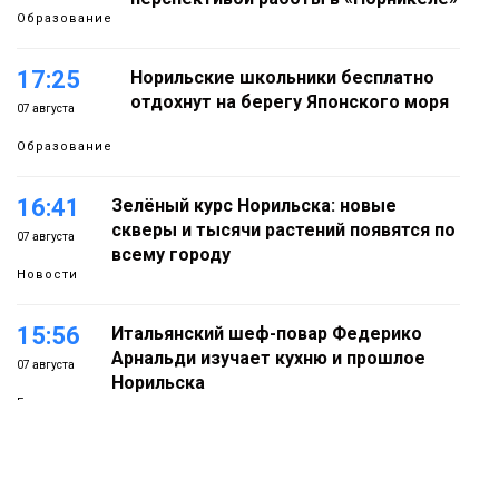
Образование
17:25
Норильские школьники бесплатно
отдохнут на берегу Японского моря
07 августа
Образование
16:41
Зелёный курс Норильска: новые
скверы и тысячи растений появятся по
07 августа
всему городу
Новости
15:56
Итальянский шеф-повар Федерико
Арнальди изучает кухню и прошлое
07 августа
Норильска
Еда
15:11
Игрок ФК «Норильск» Артём Антошкин
помог сборной России взять золото в
07 августа