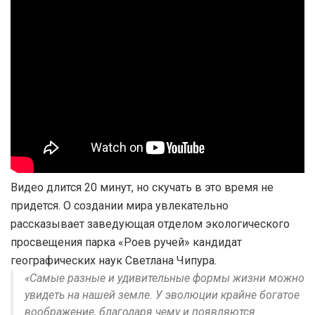
Видео длится 20 минут, но скучать в это время не
придется. О создании мира увлекательно
рассказывает заведующая отделом экологического
просвещения парка «Роев ручей» кандидат
географических наук Светлана Чипура.
«Самые разные и удивительные формы жизни можно
увидеть на нашей земле. У эволюции крайне богатое
воображение, благодаря чему и появляются