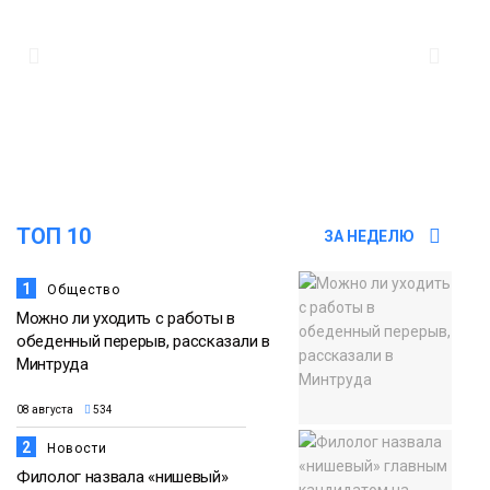
футзальном турнире
Спорт
14:30
Ленинский проспект частично закроют
в связи с Днём рождения «Башни»
07 августа
Новости
13:59
«Домик Хоббитов» и «Самолёт в
ТОП 10
ЗА НЕДЕЛЮ
облаках» появятся в Кайеркане
07 августа
Новости
1
Общество
Можно ли уходить с работы в
обеденный перерыв, рассказали в
Минтруда
08 августа
534
2
Новости
Филолог назвала «нишевый»