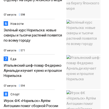
07 августа
598
6
Новости
Зелёный курс Норильска: новые
скверы и тысячи растений появятся
по всему городу
07 августа
571
7
Еда
Итальянский шеф-повар Федерико
Арнальди изучает кухню и прошлое
Норильска
07 августа
594
8
Спорт
Игрок ФК «Норильск» Артём
Антошкин помог сборной России