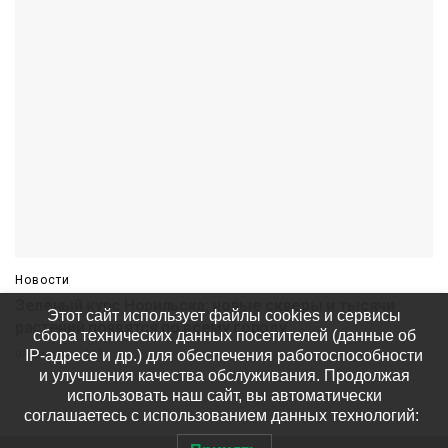
Новости
Зелёный курс Норильска: новые скверы и тысячи
Этот сайт использует файлы cookies и сервисы
растений появятся по всему городу
сбора технических данных посетителей (данные об
IP-адресе и др.) для обеспечения работоспособности
07 августа
571
и улучшения качества обслуживания. Продолжая
использовать наш сайт, вы автоматически
соглашаетесь с использованием данных технологий: