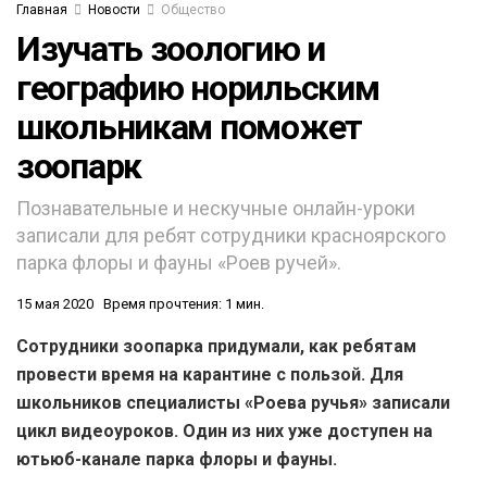
Главная
Новости
Общество
Изучать зоологию и
географию норильским
школьникам поможет
зоопарк
Познавательные и нескучные онлайн-уроки
записали для ребят сотрудники красноярского
парка флоры и фауны «Роев ручей».
15 мая 2020
Время прочтения: 1 мин.
Сотрудники зоопарка придумали, как ребятам
провести время на карантине с пользой. Для
школьников специалисты «Роева ручья» записали
цикл видеоуроков. Один из них уже доступен на
ютьюб-канале парка флоры и фауны.