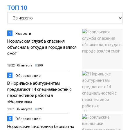
ТОП 10
1
Новости
Норильская служба спасения
объяснила, откуда в городе взялся
смог
18:22 07 августа
290
2
Образование
В Норильске абитуриентам
предлагают 14 специальностей с
перспективой работы в
«Норникеле»
18:01 07 августа
322
3
Образование
Норильские школьники бесплатно