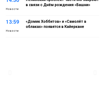
14:30
в связи с Днём рождения «Башни»
Новости
13:59
«Домик Хоббитов» и «Самолёт в
облаках» появятся в Кайеркане
Новости
13:08
Предстоящие выходные в Норильске
будут зябкими, пасмурными и
дождливыми
Новости
12:32
Как в Норильске помогают женщинам
из исправительного центра
адаптироваться к жизни
Общество