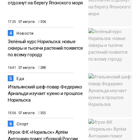
отдохнут на берегу Японского моря
17:25 07 августа
306
4
Новости
Зелёный курс Норильска: новые
скверы и тысячи растений появятся
по всему городу
16:41 07 августа
288
5
Еда
Итальянский шеф-повар Федерико
Арнальди изучает кухню и прошлое
Норильска
15:56 07 августа
355
6
Спорт
Игрок ФК «Норильск» Артём
Антошкин помог сборной России