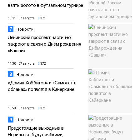
взять золото в футзальном турнире
15:11 07 августа
371
7
Новости
Ленинский проспект частично
закроют в связи с Днём рождения
«Башни»
14:30 07 августа
372
8
Новости
«Домик Хоббитов» и «Самолёт в
облаках» появятся в Кайеркане
13:59 07 августа
371
9
Новости
Предстоящие выходные в
Норильске будут зябкими,