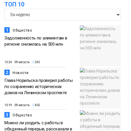
ТОП 10
Спорт
1
Общество
Задолженность по алиментам в
регионе снизилась на 500 млн
13:24 09 августа
245
2
Новости
Глава Норильска проверил работы
по сохранению исторических
домов на Ленинском проспекте
10:19 09 августа
402
3
Общество
Можно ли уходить с работы в
обеденный перерыв, рассказали в