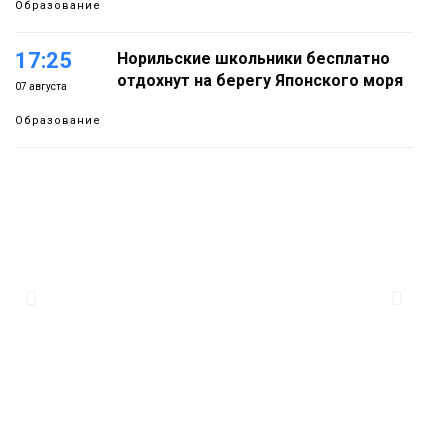
Образование
17:25
Норильские школьники бесплатно
отдохнут на берегу Японского моря
07 августа
Образование
16:41
Зелёный курс Норильска: новые
скверы и тысячи растений появятся по
07 августа
всему городу
Новости
15:56
Итальянский шеф-повар Федерико
Арнальди изучает кухню и прошлое
07 августа
Норильска
Еда
15:11
Игрок ФК «Норильск» Артём Антошкин
помог сборной России взять золото в
07 августа
футзальном турнире