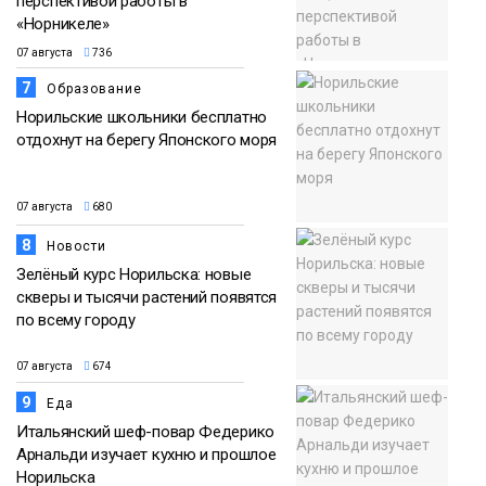
перспективой работы в
«Норникеле»
07 августа
736
7
Образование
Норильские школьники бесплатно
отдохнут на берегу Японского моря
07 августа
680
8
Новости
Зелёный курс Норильска: новые
скверы и тысячи растений появятся
по всему городу
07 августа
674
9
Еда
Итальянский шеф-повар Федерико
Арнальди изучает кухню и прошлое
Норильска