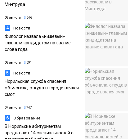
Минтруда
08 августа
646
4
Новости
Филолог назвала «нишевый»
главным кандидатом на звание
слова года
08 августа
691
5
Новости
Норильская служба спасения
объяснила, откуда в городе взялся
смог
07 августа
747
6
Образование
В Норильске абитуриентам
предлагают 14 специальностей с