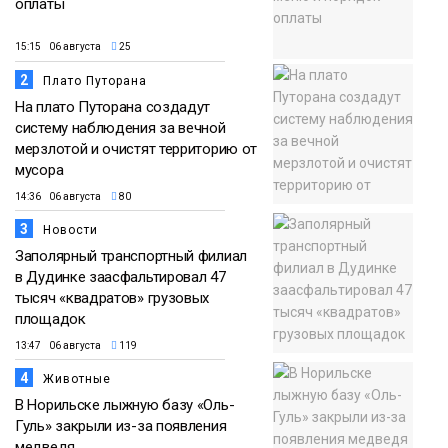
оплаты
15:15 06 августа
25
2
Плато Путорана
На плато Путорана создадут
систему наблюдения за вечной
мерзлотой и очистят территорию от
мусора
14:36 06 августа
80
3
Новости
Заполярный транспортный филиал
в Дудинке заасфальтировал 47
тысяч «квадратов» грузовых
площадок
13:47 06 августа
119
4
Животные
В Норильске лыжную базу «Оль-
Гуль» закрыли из-за появления
медведя