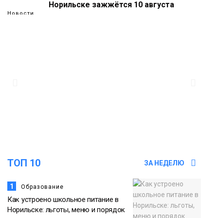
Норильске зажжётся 10 августа
Новости
09:37
Норильск зовёт на фотоконкурс,
посвященный главному
туристическому празднику
Новости
18:22
Синоптики предупредили о ливнях,
граде и шквалистом ветре на юге
05 августа
Таймыра
ТОП 10
ЗА НЕДЕЛЮ
1
Образование
Как устроено школьное питание в
Норильске: льготы, меню и порядок