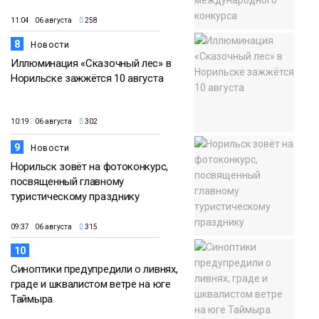
11:04 06 августа
258
8
Новости
Иллюминация «Сказочный лес» в
Норильске зажжётся 10 августа
10:19 06 августа
302
9
Новости
Норильск зовёт на фотоконкурс,
посвященный главному
туристическому празднику
09:37 06 августа
315
10
Синоптики предупредили о ливнях,
граде и шквалистом ветре на юге
Таймыра