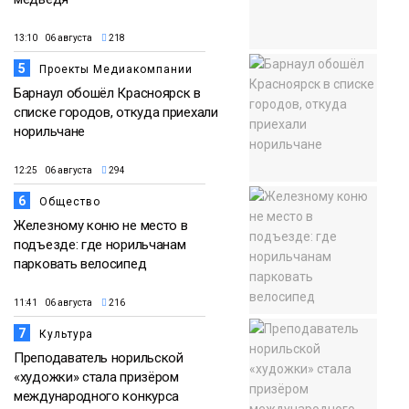
13:10 06 августа
218
5
Проекты Медиакомпании
Барнаул обошёл Красноярск в
списке городов, откуда приехали
норильчане
12:25 06 августа
294
6
Общество
Железному коню не место в
подъезде: где норильчанам
парковать велосипед
11:41 06 августа
216
7
Культура
Преподаватель норильской
«художки» стала призёром
международного конкурса