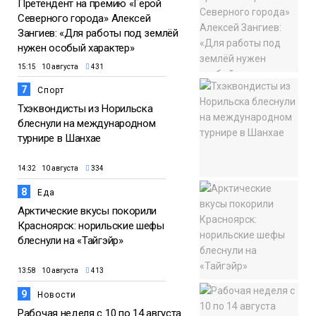
Претендент на премию «Герой
Северного города» Алексей
Зангиев: «Для работы под землёй
нужен особый характер»
15:15 10 августа
431
7
Спорт
Тхэквондисты из Норильска
блеснули на международном
турнире в Шанхае
14:32 10 августа
334
8
Еда
Арктические вкусы покорили
Красноярск: норильские шефы
блеснули на «Тайгэйр»
13:58 10 августа
413
9
Новости
Рабочая неделя с 10 по 14 августа