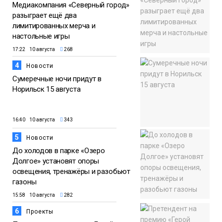
Медиакомпания «Северный город»
разыграет ещё два
лимитированных мерча и
настольные игры
17:22 10 августа
268
4
Новости
Сумеречные ночи придут в
Норильск 15 августа
16:40 10 августа
343
5
Новости
До холодов в парке «Озеро
Долгое» установят опоры
освещения, тренажёры и разобьют
газоны
15:58 10 августа
282
6
Проекты