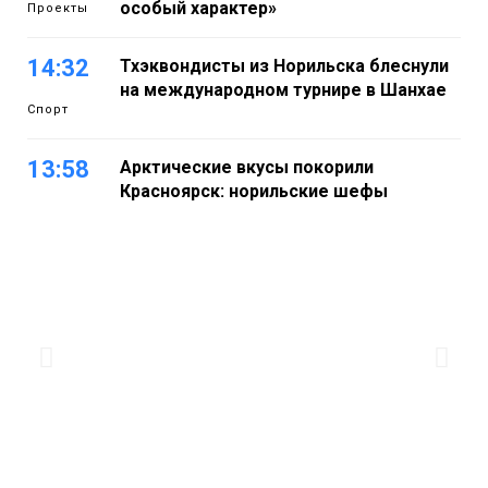
особый характер»
Проекты
14:32
Тхэквондисты из Норильска блеснули
на международном турнире в Шанхае
Спорт
13:58
Арктические вкусы покорили
Красноярск: норильские шефы
блеснули на «Тайгэйр»
Еда
13:10
Рабочая неделя с 10 по 14 августа
будет солнечной и тёплой
Новости
12:33
Прокуратура проверяет инцидент с
самолётом авиакомпании «Сибирь»
в Норильске
Происшествия