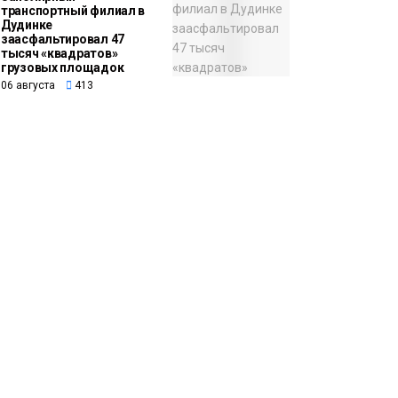
транспортный филиал в
Дудинке
заасфальтировал 47
тысяч «квадратов»
грузовых площадок
06 августа
413