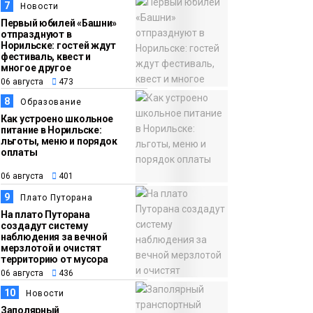
7
Новости
Первый юбилей «Башни»
отпразднуют в
Норильске: гостей ждут
фестиваль, квест и
многое другое
06 августа
473
8
Образование
Как устроено школьное
питание в Норильске:
льготы, меню и порядок
оплаты
06 августа
401
9
Плато Путорана
На плато Путорана
создадут систему
наблюдения за вечной
мерзлотой и очистят
территорию от мусора
06 августа
436
10
Новости
Заполярный