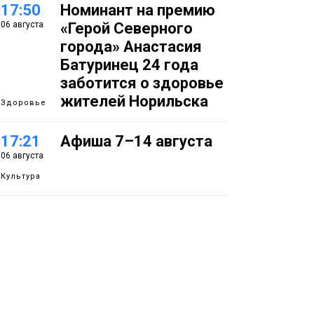
17:50
Номинант на премию
06 августа
«Герой Северного
города» Анастасия
Батуринец 24 года
заботится о здоровье
жителей Норильска
Здоровье
17:21
Афиша 7–14 августа
06 августа
Культура
16:39
Фонд «Наш Норильск»
06 августа
запускает осеннюю
кампанию по
поддержке
соцпроектов
Новости