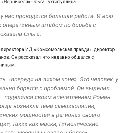
«Норникеля» Ольга Тухватуллина.
у нас проводится большая работа. И всю
с оперативным штабом по борьбе с
ссказала Ольга.
ндиректора ИД «Комсомольская правда», директор
ов. Он рассказал, что недавно общался с
аниным.
ть, «впереди на лихом коне». Это человек, у
еально борется с проблемой. Он выделил
– поделился своим впечатлением Роман
когда возникла тема самоизоляции,
нских мощностей в регионах своего
ий, таких как маски, гигиенические
» есть месячный запас и более».