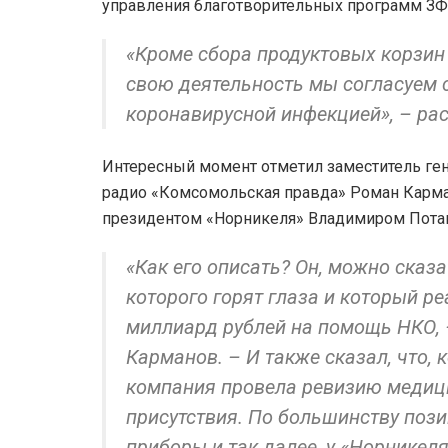
управления благотворительных программ ЗФ 
«Кроме сбора продуктовых корзин 
свою деятельность мы согласуем 
коронавирусной инфекцией», – ра
Интересный момент отметил заместитель ге
радио «Комсомольская правда» Роман Карман
президентом «Норникеля» Владимиром Пот
«Как его описать? Он, можно сказа
которого горят глаза и который р
миллиард рублей на помощь НКО, 
Карманов. – И также сказал, что, 
компания провела ревизию медици
присутствия. По большинству позиц
приборы и так далее, у «Норникеля