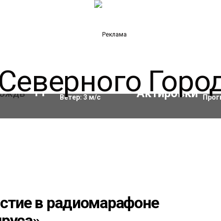
Влажность:
90
%
Акти
11
°C
Ветер:
3
м/с
Прог
астие в радиомарафоне
ируса»