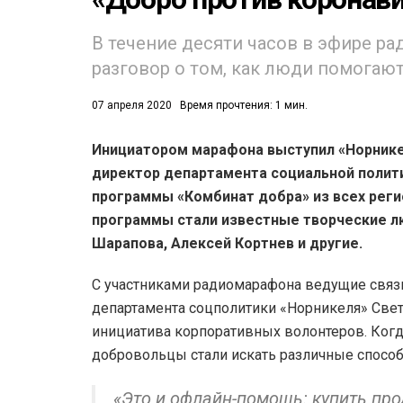
53)
В течение десяти часов в эфире р
разговор о том, как люди помогают
558)
07 апреля 2020
Время прочтения: 1 мин.
Инициатором марафона выступил «Норникел
директор департамента социальной полит
программы «Комбинат добра» из всех реги
программы стали известные творческие люд
Шарапова, Алексей Кортнев и другие.
С участниками радиомарафона ведущие связы
департамента соцполитики «Норникеля» Свет
инициатива корпоративных волонтеров. Когда
добровольцы стали искать различные способ
«Это и офлайн-помощь: купить пр