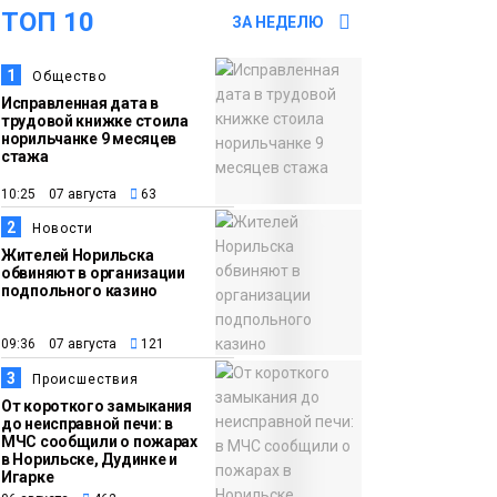
ТОП 10
15:57
Первый юбилей
ЗА НЕДЕЛЮ
06 августа
«Башни» отпразднуют
в Норильске: гостей
1
Общество
Исправленная дата в
ждут фестиваль,
трудовой книжке стоила
квест и многое другое
норильчанке 9 месяцев
Новости
стажа
10:25 07 августа
63
15:15
Как устроено
06 августа
школьное питание в
2
Новости
Норильске: льготы,
Жителей Норильска
обвиняют в организации
меню и порядок
подпольного казино
оплаты
Образование
09:36 07 августа
121
14:36
На плато Путорана
3
Происшествия
06 августа
создадут систему
От короткого замыкания
до неисправной печи: в
наблюдения за вечной
МЧС сообщили о пожарах
в Норильске, Дудинке и
мерзлотой и очистят
Плато
Игарке
территорию от мусора
Путорана