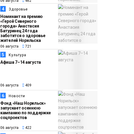
06 августа
462
4
Здоровье
13:47
Заполярный
Номинант на премию
«Герой Северного
06 августа
транспортный филиал
города» Анастасия
в Дудинке
Батуринец 24 года
заботится о здоровье
заасфальтировал 47
жителей Норильска
тысяч «квадратов»
06 августа
721
грузовых площадок
5
Культура
Новости
Афиша 7–14 августа
06 августа
409
6
Новости
Фонд «Наш Норильск»
запускает осеннюю
кампанию по поддержке
соцпроектов
06 августа
422