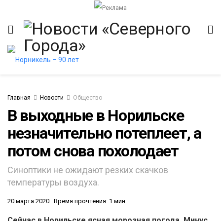
Главная
Новости
Общество
В выходные в Норильске
незначительно потеплеет, а
итет
потом снова похолодает
Синоптики не ожидают резких скачков
температуры воздуха.
20 марта 2020
Время прочтения: 1 мин.
Сейчас в Норильске ясная морозная погода. Минус