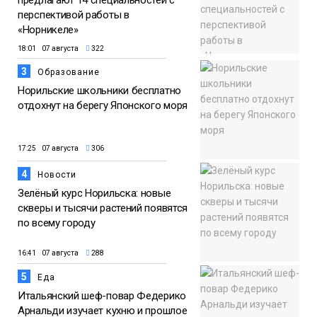
предлагают 14 специальностей с
перспективой работы в
«Норникеле»
18:01 07 августа
322
3
Образование
Норильские школьники бесплатно
отдохнут на берегу Японского моря
17:25 07 августа
306
4
Новости
Зелёный курс Норильска: новые
скверы и тысячи растений появятся
по всему городу
16:41 07 августа
288
5
Еда
Итальянский шеф-повар Федерико
Арнальди изучает кухню и прошлое