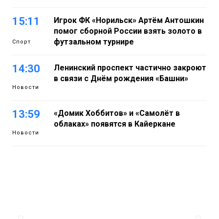
15:11
Игрок ФК «Норильск» Артём Антошкин
помог сборной России взять золото в
футзальном турнире
Спорт
14:30
Ленинский проспект частично закроют
в связи с Днём рождения «Башни»
Новости
13:59
«Домик Хоббитов» и «Самолёт в
облаках» появятся в Кайеркане
Новости
13:08
Предстоящие выходные в Норильске
будут зябкими, пасмурными и
дождливыми
Новости
12:32
Как в Норильске помогают женщинам
из исправительного центра