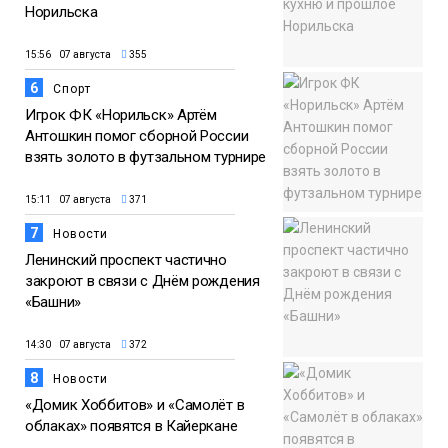
Норильска
15:56 07 августа
355
6
Спорт
Игрок ФК «Норильск» Артём
Антошкин помог сборной России
взять золото в футзальном турнире
15:11 07 августа
371
7
Новости
Ленинский проспект частично
закроют в связи с Днём рождения
«Башни»
14:30 07 августа
372
8
Новости
«Домик Хоббитов» и «Самолёт в
облаках» появятся в Кайеркане