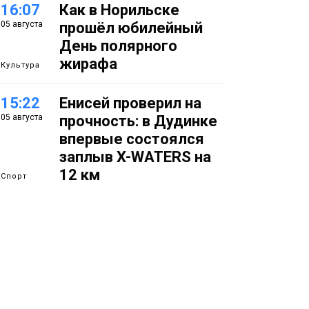
16:07
Как в Норильске
05 августа
прошёл юбилейный
День полярного
жирафа
Культура
15:22
Енисей проверил на
05 августа
прочность: в Дудинке
впервые состоялся
заплыв X-WATERS на
12 км
Спорт
15:00
Юбилейный X-WATERS
05 августа
собрал в Дудинке
более 120 пловцов со
всей России
Фото
14:36
Современные и