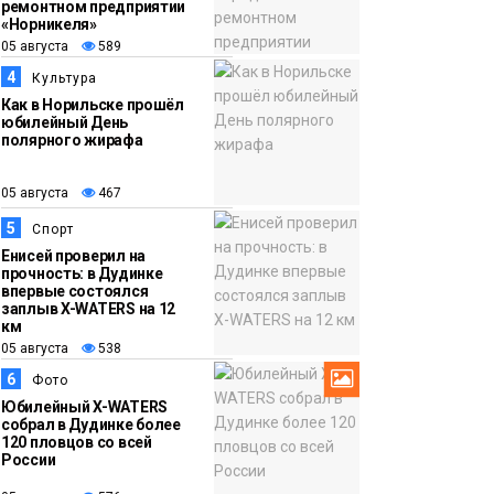
ремонтном предприятии
«Норникеля»
12:32
Торжественная
05 августа
589
05 августа
церемония
4
Культура
бракосочетания снова
Как в Норильске прошёл
прошла в «Башне»
юбилейный День
Общество
полярного жирафа
05 августа
467
5
Спорт
Енисей проверил на
прочность: в Дудинке
впервые состоялся
заплыв X-WATERS на 12
км
05 августа
538
6
Фото
Юбилейный X-WATERS
собрал в Дудинке более
120 пловцов со всей
России