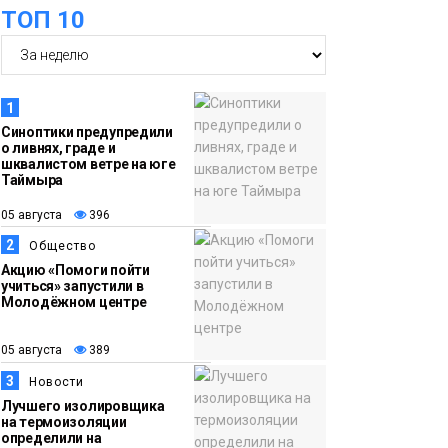
ТОП 10
05 августа
комфортные
гардеробные блоки в
АТО «НПТБТ»
обустроили по
1
программе «Сделано
Синоптики предупредили
о ливнях, граде и
с заботой»
Новости
шквалистом ветре на юге
Таймыра
13:58
«Морозное дерби»
05 августа
396
05 августа
стартует в Норильске
2
Общество
3 сентября
Новости
Акцию «Помоги пойти
учиться» запустили в
Молодёжном центре
13:11
«Привет из отпуска»:
05 августа
победитель летнего
05 августа
389
розыгрыша от
3
Новости
«Северного города»
Лучшего изолировщика
получила свой приз
на термоизоляции
Общество
определили на