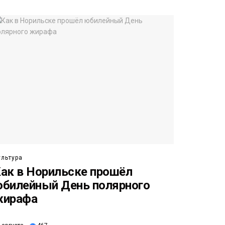
ультура
ак в Норильске прошёл
билейный День полярного
жирафа