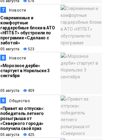
05 августа
576
7
Новости
Современные и
комфортные
гардеробные блоки в АТО
«НПТБТ» обустроили по
программе «Сделано с
заботой»
05 августа
523
8
Новости
«Морозное дерби»
стартует в Норильске 3
сентября
05 августа
459
9
Общество
«Привет из отпуска»:
победитель летнего
розыгрыша от
«Северного города»
получила свой приз
05 августа
425