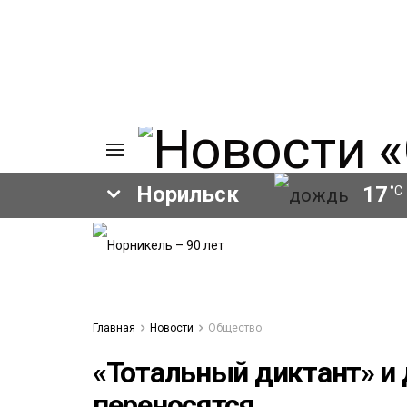
Норильск
17
°C
ИЯ
А
Ы
А
ОВАНИЕ
Главная
Новости
Общество
ЛОВ
«Тотальный диктант» и 
переносятся