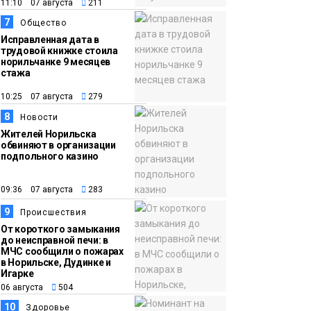
11:10 07 августа
211
7
Общество
Исправленная дата в
трудовой книжке стоила
норильчанке 9 месяцев
стажа
10:25 07 августа
279
8
Новости
Жителей Норильска
обвиняют в организации
подпольного казино
09:36 07 августа
283
9
Происшествия
От короткого замыкания
до неисправной печи: в
МЧС сообщили о пожарах
в Норильске, Дудинке и
Игарке
06 августа
504
10
Здоровье