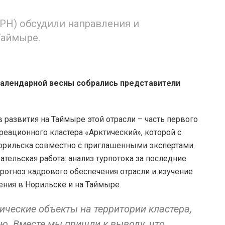
АРН) обсудили направления и
Таймыре.
 календарной весны собрались представители
 развития на Таймыре этой отрасли – часть первого
реационного кластера «Арктический», которой с
 Норильска совместно с приглашенными экспертами.
тельская работа: анализ турпотока за последние
рогноз кадрового обеспечения отрасли и изучение
ния в Норильске и на Таймыре.
ческие объекты на территории кластера,
ю. Вместе мы пришли к выводу, что