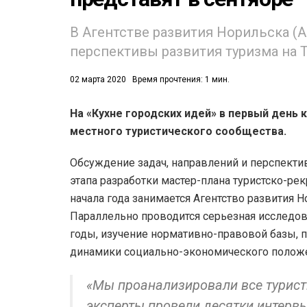
В Агентстве развития Норильска (
перспективы развития туризма на 
02 марта 2020
Время прочтения: 1 мин.
53)
На «Кухне городских идей» в первый день
местного туристического сообщества.
558)
Обсуждение задач, направлений и перспектив
этапа разработки мастер-плана туристско-рек
начала года занимается Агентство развития
Параллельно проводится серьезная исследова
годы, изучение нормативно-правовой базы, п
динамики социально-экономического положе
«Мы проанализировали все туристи
эксперты провели десятки интервь