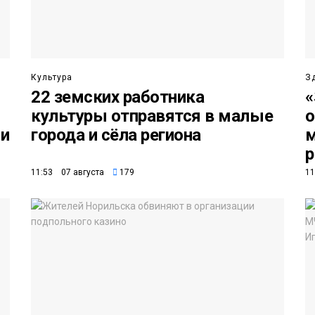
Культура
З
22 земских работника
«
о
культуры отправятся в малые
о
ни
города и сёла региона
м
р
11:53 07 августа
179
11