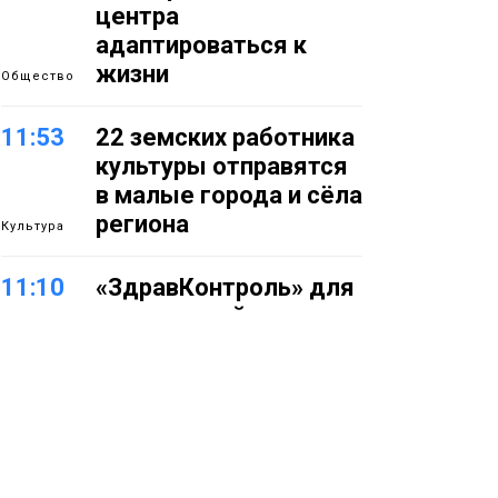
центра
адаптироваться к
жизни
Общество
11:53
22 земских работника
культуры отправятся
в малые города и сёла
региона
Культура
11:10
«ЗдравКонтроль» для
оперативной связи
пациентов с
медучреждениями
запустили в регионе
Здоровье
10:25
Исправленная дата в
трудовой книжке