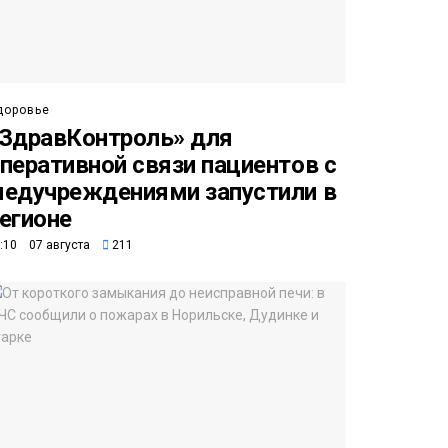
доровье
ЗдравКонтроль» для
перативной связи пациентов с
едучреждениями запустили в
егионе
:10 07 августа
211