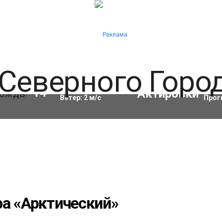
Влажность:
82
%
Акти
14
°C
Ветер:
2
м/с
Прог
ра «Арктический»