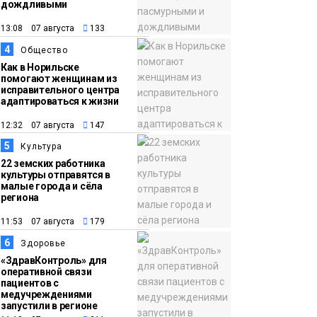
17:50
Номинант на премию
дождливыми
06 августа
«Герой Северного
13:08 07 августа
133
города» Анастасия
4
Общество
Батуринец 24 года
Как в Норильске
заботится о здоровье
помогают женщинам из
исправительного центра
жителей Норильска
Здоровье
адаптироваться к жизни
12:32 07 августа
147
5
Культура
22 земских работника
культуры отправятся в
малые города и сёла
региона
11:53 07 августа
179
6
Здоровье
«ЗдравКонтроль» для
оперативной связи
пациентов с
медучреждениями
запустили в регионе