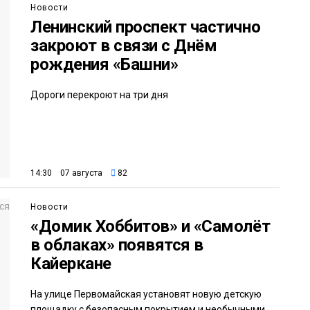
Новости
Ленинский проспект частично
закроют в связи с Днём
рождения «Башни»
Дороги перекроют на три дня
14:30 07 августа
82
Новости
«Домик Хоббитов» и «Самолёт
в облаках» появятся в
Кайеркане
На улице Первомайская установят новую детскую
площадку с безопасным покрытием и необычными