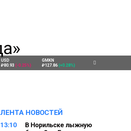
USD
GMKN
₽80.93
(-0.25%)
₽127.86
(+0.28%)
ЛЕНТА НОВОСТЕЙ
13:10
В Норильске лыжную