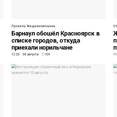
Проекты Медиакомпании
О
Барнаул обошёл Красноярск в
Ж
списке городов, откуда
п
приехали норильчане
п
12:25 06 августа
169
11