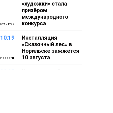
«художки» стала
призёром
международного
конкурса
Культура
10:19
Инсталляция
«Сказочный лес» в
Норильске зажжётся
10 августа
Новости
09:37
Норильск зовёт на
фотоконкурс,
посвященный
главному
туристическому
празднику
Новости