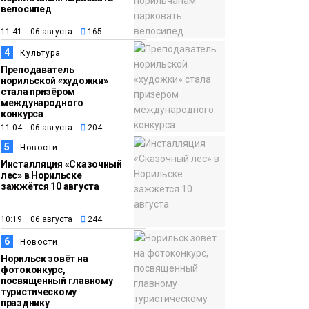
«Норникеля»
Новости
велосипед
11:41 06 августа
165
16:07
Как в Норильске
4
Культура
05 августа
прошёл юбилейный
Преподаватель
День полярного
норильской «художки»
жирафа
стала призёром
Культура
международного
конкурса
11:04 06 августа
204
5
Новости
Инсталляция «Сказочный
лес» в Норильске
зажжётся 10 августа
10:19 06 августа
244
6
Новости
Норильск зовёт на
фотоконкурс,
посвященный главному
туристическому
празднику