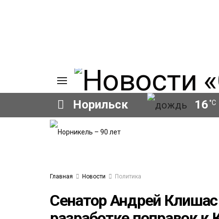
Норильск
16
°C
ИЯ
А
Ы
А
ОВАНИЕ
Главная
Новости
Политика
ЛОВ
Сенатор Андрей Клишас 
разработке поправок к 