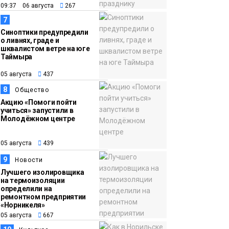
09:37 06 августа
267
7
Синоптики предупредили
о ливнях, граде и
шквалистом ветре на юге
Таймыра
05 августа
437
8
Общество
Акцию «Помоги пойти
учиться» запустили в
Молодёжном центре
05 августа
439
9
Новости
Лучшего изолировщика
на термоизоляции
определили на
ремонтном предприятии
«Норникеля»
05 августа
667