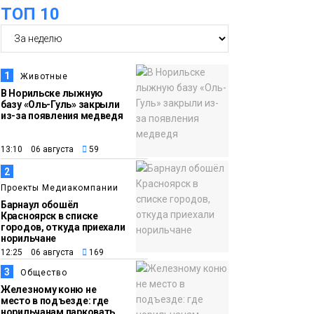
ТОП 10
18:22
Синоптики
05 августа
предупредили о
ливнях, граде и
шквалистом ветре на
1
Животные
юге Таймыра
В Норильске лыжную
базу «Оль-Гуль» закрыли
из-за появления медведя
17:37
Акцию «Помоги пойти
05 августа
учиться» запустили в
13:10 06 августа
59
Молодёжном центре
Общество
2
Проекты Медиакомпании
16:50
Лучшего
Барнаул обошёл
Красноярск в списке
05 августа
изолировщика на
городов, откуда приехали
норильчане
термоизоляции
12:25 06 августа
169
определили на
3
Общество
ремонтном
Железному коню не
предприятии
место в подъезде: где
норильчанам парковать