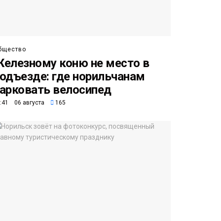
бщество
елезному коню не место в
одъезде: где норильчанам
арковать велосипед
:41 06 августа
165