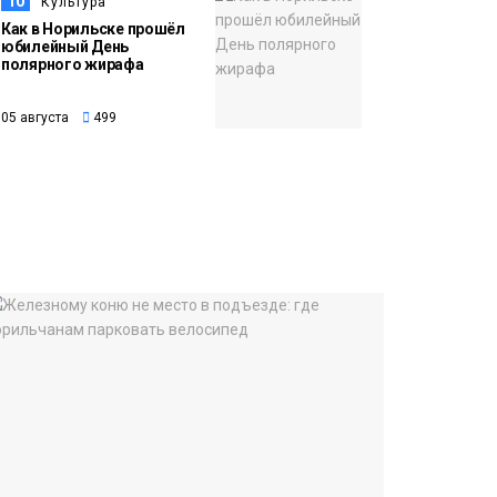
10
Культура
Как в Норильске прошёл
юбилейный День
полярного жирафа
05 августа
499