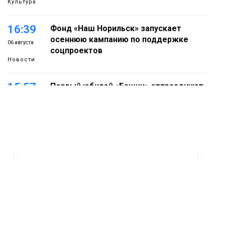
Культура
16:39
Фонд «Наш Норильск» запускает
осеннюю кампанию по поддержке
06 августа
соцпроектов
Новости
15:57
Первый юбилей «Башни» отпразднуют
в Норильске: гостей ждут фестиваль,
06 августа
квест и многое другое
Новости
15:15
Как устроено школьное питание в
Норильске: льготы, меню и порядок
06 августа
оплаты
Образование
14:36
На плато Путорана создадут систему
наблюдения за вечной мерзлотой и
06 августа
очистят территорию от мусора