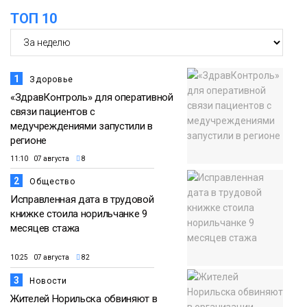
Плато
ТОП 10
Путорана
1
Здоровье
«ЗдравКонтроль» для оперативной
связи пациентов с
медучреждениями запустили в
регионе
11:10 07 августа
8
2
Общество
Исправленная дата в трудовой
книжке стоила норильчанке 9
месяцев стажа
10:25 07 августа
82
3
Новости
Жителей Норильска обвиняют в