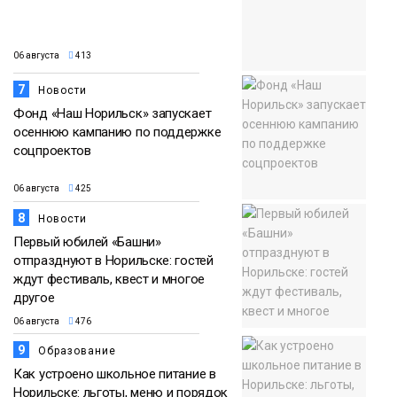
06 августа
413
7
Новости
Фонд «Наш Норильск» запускает
осеннюю кампанию по поддержке
соцпроектов
06 августа
425
8
Новости
Первый юбилей «Башни»
отпразднуют в Норильске: гостей
ждут фестиваль, квест и многое
другое
06 августа
476
9
Образование
Как устроено школьное питание в
Норильске: льготы, меню и порядок