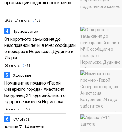
организации подпольного казино
09:36 07 августа
133
4
Происшествия
От короткого замыкания до
неисправной печи: в МЧС сообщили
о пожарах в Норильске, Дудинке и
Игарке
06 августа
472
5
Здоровье
Номинант на премию «Герой
Северного города» Анастасия
Батуринец 24 года заботится о
здоровье жителей Норильска
06 августа
728
6
Культура
Афиша 7–14 августа