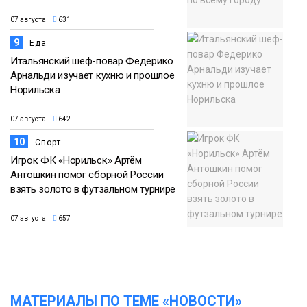
07 августа
631
9
Еда
Итальянский шеф-повар Федерико
Арнальди изучает кухню и прошлое
Норильска
07 августа
642
10
Спорт
Игрок ФК «Норильск» Артём
Антошкин помог сборной России
взять золото в футзальном турнире
07 августа
657
МАТЕРИАЛЫ ПО ТЕМЕ «НОВОСТИ»