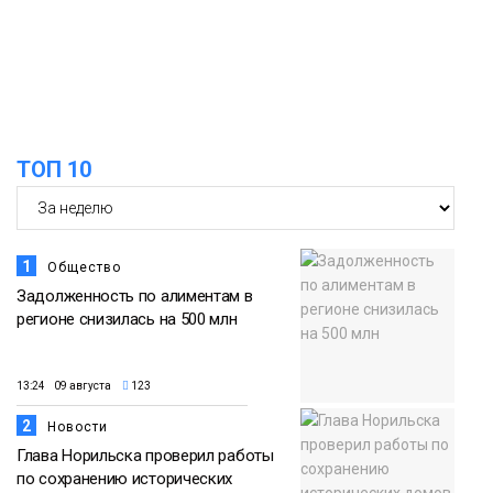
Арнальди изучает кухню и прошлое
07 августа
Норильска
Еда
15:11
Игрок ФК «Норильск» Артём Антошкин
помог сборной России взять золото в
07 августа
футзальном турнире
ТОП 10
Спорт
1
Общество
Задолженность по алиментам в
регионе снизилась на 500 млн
13:24 09 августа
123
2
Новости
Глава Норильска проверил работы
по сохранению исторических