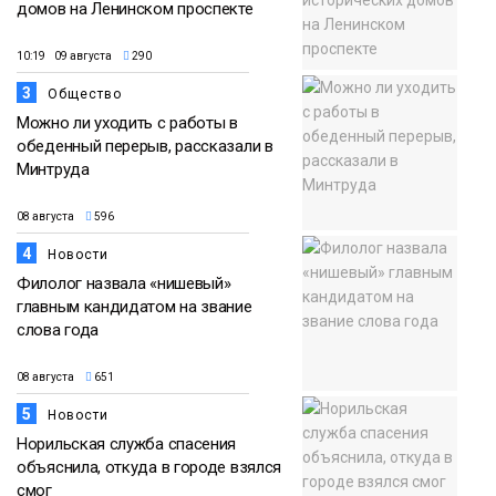
домов на Ленинском проспекте
10:19 09 августа
290
3
Общество
Можно ли уходить с работы в
обеденный перерыв, рассказали в
Минтруда
08 августа
596
4
Новости
Филолог назвала «нишевый»
главным кандидатом на звание
слова года
08 августа
651
5
Новости
Норильская служба спасения
объяснила, откуда в городе взялся
смог