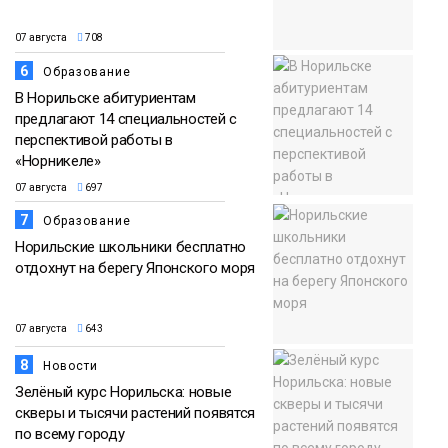
07 августа
708
6
Образование
В Норильске абитуриентам
предлагают 14 специальностей с
перспективой работы в
«Норникеле»
07 августа
697
7
Образование
Норильские школьники бесплатно
отдохнут на берегу Японского моря
07 августа
643
8
Новости
Зелёный курс Норильска: новые
скверы и тысячи растений появятся
по всему городу