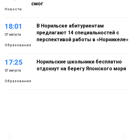
смог
Новости
18:01
В Норильске абитуриентам
предлагают 14 специальностей с
07 августа
перспективой работы в «Норникеле»
Образование
17:25
Норильские школьники бесплатно
отдохнут на берегу Японского моря
07 августа
Образование
16:41
Зелёный курс Норильска: новые
скверы и тысячи растений появятся по
07 августа
всему городу
Новости
15:56
Итальянский шеф-повар Федерико