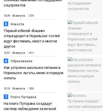
осеннюю кампанию по поддержке
соцпроектов
16:39 06 августа
374
5
Новости
Первый юбилей «Башни»
отпразднуют в Норильске: гостей
ждут фестиваль, квест и многое
другое
15:57 06 августа
411
6
Образование
Как устроено школьное питание в
Норильске: льготы, меню и порядок
оплаты
15:15 06 августа
355
7
Плато Путорана
На плато Путорана создадут
систему наблюдения за вечной