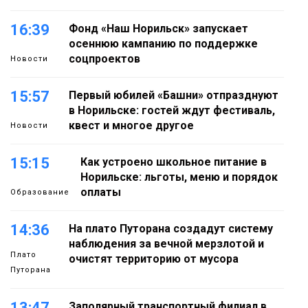
16:39
Фонд «Наш Норильск» запускает
осеннюю кампанию по поддержке
соцпроектов
Новости
15:57
Первый юбилей «Башни» отпразднуют
в Норильске: гостей ждут фестиваль,
квест и многое другое
Новости
15:15
Как устроено школьное питание в
Норильске: льготы, меню и порядок
оплаты
Образование
14:36
На плато Путорана создадут систему
наблюдения за вечной мерзлотой и
Плато
очистят территорию от мусора
Путорана
13:47
Заполярный транспортный филиал в