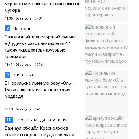
мерзлотой и очистят территорию от
мусора
14:36 06 августа
401
8
Новости
Заполярный транспортный филиал
в Дудинке заасфальтировал 47
тысяч «квадратов» грузовых
площадок
13:47 06 августа
376
9
Животные
В Норильске лыжную базу «Оль-
Гуль» закрыли из-за появления
медведя
13:10 06 августа
615
10
Проекты Медиакомпании
Барнаул обошёл Красноярск в
списке городов, откуда приехали