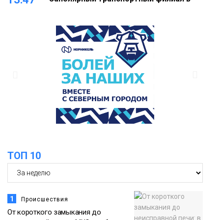
Дудинке заасфальтировал 47 тысяч
«квадратов» грузовых площадок
Новости
13:10
В Норильске лыжную базу «Оль-Гуль»
закрыли из-за появления медведя
Животные
12:25
Барнаул обошёл Красноярск в
списке городов, откуда приехали
Проекты
норильчане
Медиакомпании
ТОП 10
1
Происшествия
От короткого замыкания до