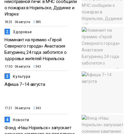
неисправной печи: в МЧС сообщили
о пожарах в Норильске, Дудинке и
Игарке
18:25 06 августа
385
2
Здоровье
Номинант на премию «Герой
Северного города» Анастасия
Батуринец 24 года заботится о
здоровье жителей Норильска
17:50 06 августа
543
3
Культура
Афиша 7–14 августа
17:21 06 августа
343
4
Новости
Фонд «Наш Норильск» запускает