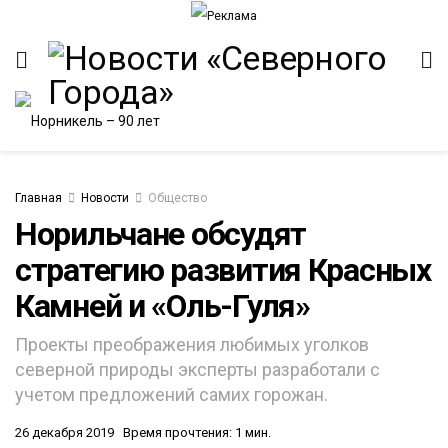
Главная
Новости
Общество
Норильчане обсудят
стратегию развития Красных
ИТЕТ
Камней и «Оль-Гуля»
Проекты преображения любимых уголков
северной природы эксперты разработали с
учетом предложений самих горожан.
26 декабря 2019
Время прочтения: 1 мин.