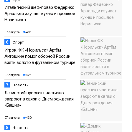
Итальянский шеф-повар Федерико
Арнальди изучает кухню и прошлое
Норильска
07 августа
431
6
Спорт
Игрок ФК «Норильск» Артём
Антошкин помог сборной России
взять золото в футзальном турнире
07 августа
423
7
Новости
Ленинский проспект частично
закроют в связи с Днём рождения
«Башни»
07 августа
430
8
Новости