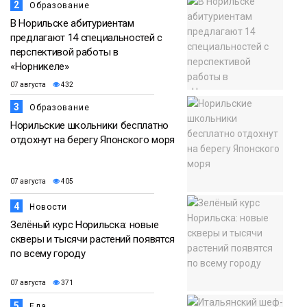
2
Образование
В Норильске абитуриентам
предлагают 14 специальностей с
перспективой работы в
«Норникеле»
07 августа
432
3
Образование
Норильские школьники бесплатно
отдохнут на берегу Японского моря
07 августа
405
4
Новости
Зелёный курс Норильска: новые
скверы и тысячи растений появятся
по всему городу
07 августа
371
5
Еда