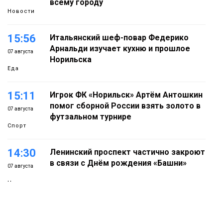
всему городу
Новости
15:56
Итальянский шеф-повар Федерико
Арнальди изучает кухню и прошлое
07 августа
Норильска
Еда
15:11
Игрок ФК «Норильск» Артём Антошкин
помог сборной России взять золото в
07 августа
футзальном турнире
Спорт
14:30
Ленинский проспект частично закроют
в связи с Днём рождения «Башни»
07 августа
Новости
13:59
«Домик Хоббитов» и «Самолёт в
облаках» появятся в Кайеркане