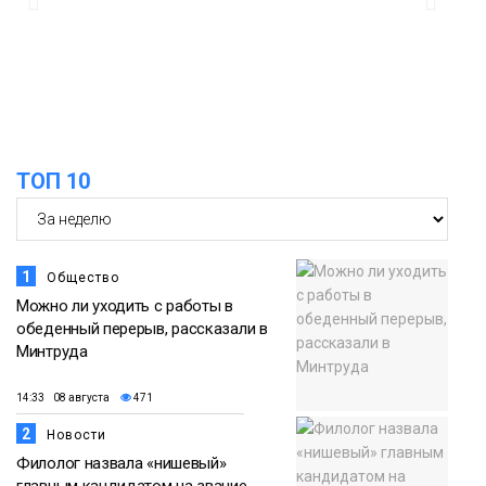
в связи с Днём рождения «Башни»
07 августа
Новости
13:59
«Домик Хоббитов» и «Самолёт в
облаках» появятся в Кайеркане
07 августа
ТОП 10
Новости
1
Общество
Можно ли уходить с работы в
обеденный перерыв, рассказали в
Минтруда
14:33 08 августа
471
2
Новости
Филолог назвала «нишевый»