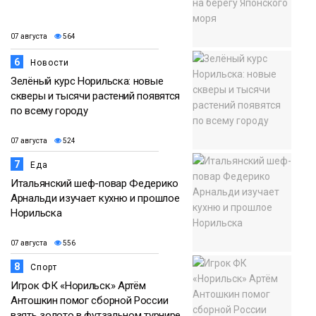
07 августа
564
6
Новости
Зелёный курс Норильска: новые
скверы и тысячи растений появятся
по всему городу
07 августа
524
7
Еда
Итальянский шеф-повар Федерико
Арнальди изучает кухню и прошлое
Норильска
07 августа
556
8
Спорт
Игрок ФК «Норильск» Артём
Антошкин помог сборной России
взять золото в футзальном турнире