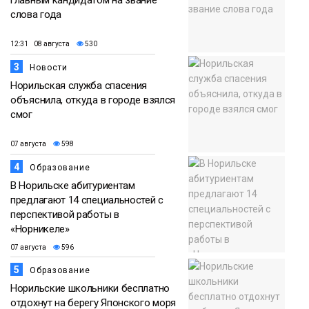
главным кандидатом на звание
слова года
12:31 08 августа
530
3
Новости
Норильская служба спасения
объяснила, откуда в городе взялся
смог
07 августа
598
4
Образование
В Норильске абитуриентам
предлагают 14 специальностей с
перспективой работы в
«Норникеле»
07 августа
596
5
Образование
Норильские школьники бесплатно
отдохнут на берегу Японского моря