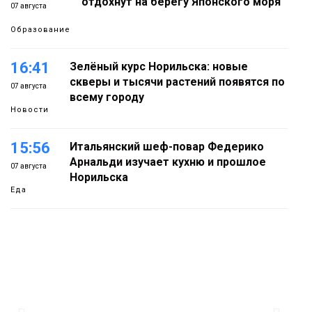
отдохнут на берегу Японского моря
07 августа
Образование
16:41
Зелёный курс Норильска: новые
скверы и тысячи растений появятся по
07 августа
всему городу
Новости
15:56
Итальянский шеф-повар Федерико
Арнальди изучает кухню и прошлое
07 августа
Норильска
Еда
15:11
Игрок ФК «Норильск» Артём Антошкин
помог сборной России взять золото в
07 августа
футзальном турнире
Спорт
14:30
Ленинский проспект частично закроют