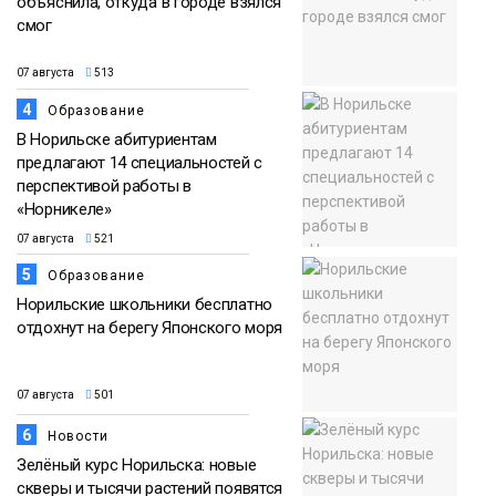
объяснила, откуда в городе взялся
смог
07 августа
513
4
Образование
В Норильске абитуриентам
предлагают 14 специальностей с
перспективой работы в
«Норникеле»
07 августа
521
5
Образование
Норильские школьники бесплатно
отдохнут на берегу Японского моря
07 августа
501
6
Новости
Зелёный курс Норильска: новые
скверы и тысячи растений появятся