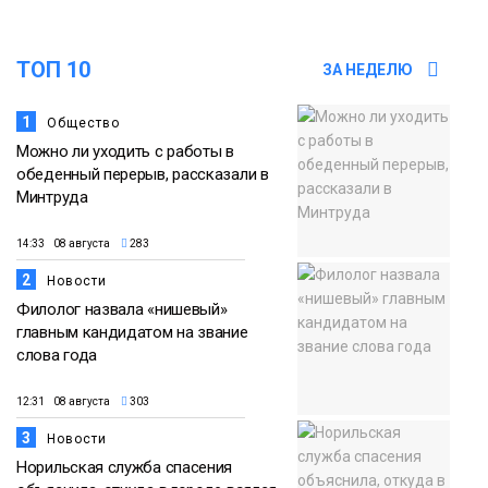
13:59
«Домик Хоббитов» и «Самолёт в
облаках» появятся в Кайеркане
07 августа
ТОП 10
ЗА НЕДЕЛЮ
Новости
1
Общество
Можно ли уходить с работы в
обеденный перерыв, рассказали в
Минтруда
14:33 08 августа
283
2
Новости
Филолог назвала «нишевый»
главным кандидатом на звание
слова года
12:31 08 августа
303
3
Новости
Норильская служба спасения