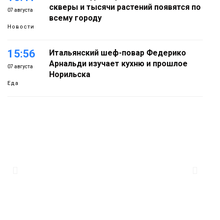
скверы и тысячи растений появятся по
07 августа
всему городу
Новости
15:56
Итальянский шеф-повар Федерико
Арнальди изучает кухню и прошлое
07 августа
Норильска
Еда
15:11
Игрок ФК «Норильск» Артём Антошкин
помог сборной России взять золото в
07 августа
футзальном турнире
Спорт
14:30
Ленинский проспект частично закроют
в связи с Днём рождения «Башни»
07 августа
Новости