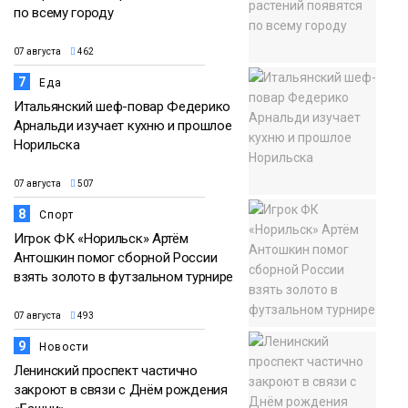
по всему городу
07 августа
462
7
Еда
Итальянский шеф-повар Федерико
Арнальди изучает кухню и прошлое
Норильска
07 августа
507
8
Спорт
Игрок ФК «Норильск» Артём
Антошкин помог сборной России
взять золото в футзальном турнире
07 августа
493
9
Новости
Ленинский проспект частично
закроют в связи с Днём рождения