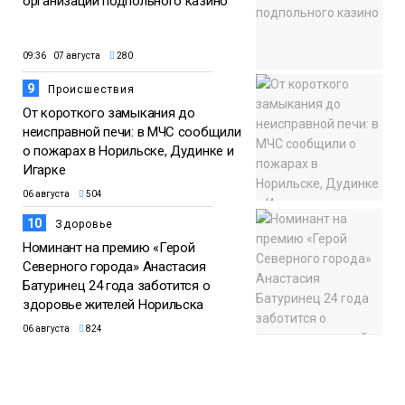
организации подпольного казино
09:36 07 августа
280
9
Происшествия
От короткого замыкания до
неисправной печи: в МЧС сообщили
о пожарах в Норильске, Дудинке и
Игарке
06 августа
504
10
Здоровье
Номинант на премию «Герой
Северного города» Анастасия
Батуринец 24 года заботится о
здоровье жителей Норильска
06 августа
824