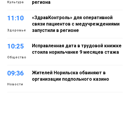
региона
Культура
11:10
«ЗдравКонтроль» для оперативной
связи пациентов с медучреждениями
запустили в регионе
Здоровье
10:25
Исправленная дата в трудовой книжке
стоила норильчанке 9 месяцев стажа
Общество
09:36
Жителей Норильска обвиняют в
организации подпольного казино
Новости
18:25
От короткого замыкания до
неисправной печи: в МЧС сообщили
06 августа
о пожарах в Норильске, Дудинке и
Игарке
Происшествия