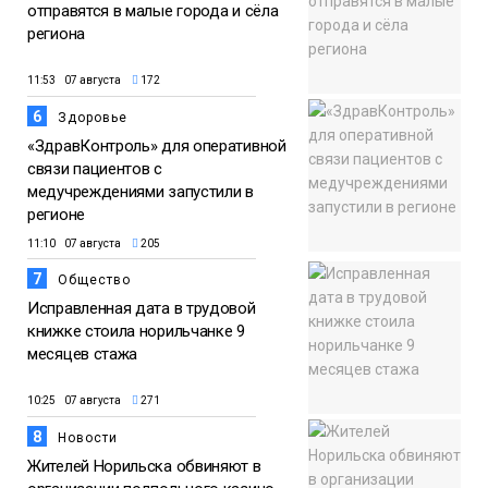
отправятся в малые города и сёла
региона
11:53 07 августа
172
6
Здоровье
«ЗдравКонтроль» для оперативной
связи пациентов с
медучреждениями запустили в
регионе
11:10 07 августа
205
7
Общество
Исправленная дата в трудовой
книжке стоила норильчанке 9
месяцев стажа
10:25 07 августа
271
8
Новости
Жителей Норильска обвиняют в