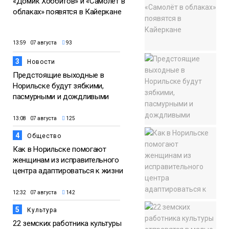
«Домик Хоббитов» и «Самолёт в
облаках» появятся в Кайеркане
13:59 07 августа
93
3
Новости
Предстоящие выходные в
Норильске будут зябкими,
пасмурными и дождливыми
13:08 07 августа
125
4
Общество
Как в Норильске помогают
женщинам из исправительного
центра адаптироваться к жизни
12:32 07 августа
142
5
Культура
22 земских работника культуры