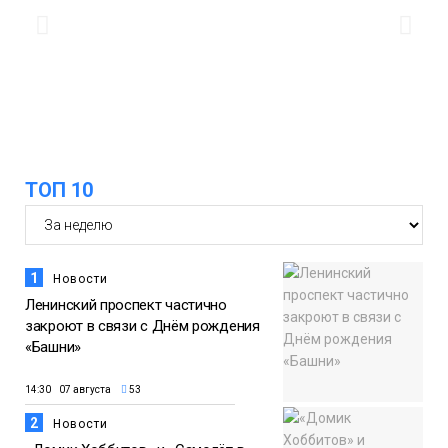
17:50
Номинант на премию «Герой
Северного города» Анастасия
06 августа
Батуринец 24 года заботится о
здоровье жителей Норильска
Здоровье
ТОП 10
1
Новости
Ленинский проспект частично
закроют в связи с Днём рождения
«Башни»
14:30 07 августа
53
2
Новости