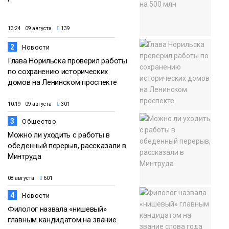
13:24 09 августа
139
2
Новости
Глава Норильска проверил работы
по сохранению исторических
домов на Ленинском проспекте
10:19 09 августа
301
3
Общество
Можно ли уходить с работы в
обеденный перерыв, рассказали в
Минтруда
08 августа
601
4
Новости
Филолог назвала «нишевый»
главным кандидатом на звание