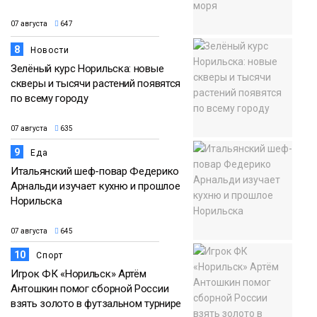
07 августа
647
8
Новости
Зелёный курс Норильска: новые
скверы и тысячи растений появятся
по всему городу
07 августа
635
9
Еда
Итальянский шеф-повар Федерико
Арнальди изучает кухню и прошлое
Норильска
07 августа
645
10
Спорт
Игрок ФК «Норильск» Артём
Антошкин помог сборной России
взять золото в футзальном турнире