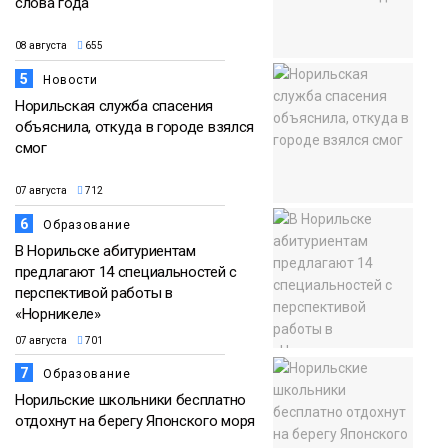
слова года
08 августа
655
5
Новости
Норильская служба спасения
объяснила, откуда в городе взялся
смог
07 августа
712
6
Образование
В Норильске абитуриентам
предлагают 14 специальностей с
перспективой работы в
«Норникеле»
07 августа
701
7
Образование
Норильские школьники бесплатно
отдохнут на берегу Японского моря