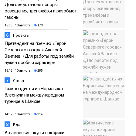
Долгое» установят опоры
освещения, тренажёры и разобьют
газоны
15:58 10 августа
173
6
Проекты
Претендент на премию «Герой
Северного города» Алексей
Зангиев: «Для работы под землёй
нужен особый характер»
15:15 10 августа
285
7
Спорт
Тхэквондисты из Норильска
блеснули на международном
турнире в Шанхае
14:32 10 августа
214
8
Еда
Арктические вкусы покорили