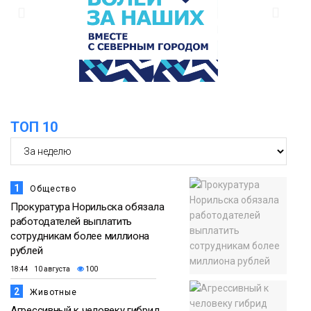
12:33
Прокуратура проверяет инцидент с
самолётом авиакомпании «Сибирь»
в Норильске
Происшествия
ТОП 10
1
Общество
Прокуратура Норильска обязала
работодателей выплатить
сотрудникам более миллиона
рублей
18:44 10 августа
100
2
Животные
Агрессивный к человеку гибрид