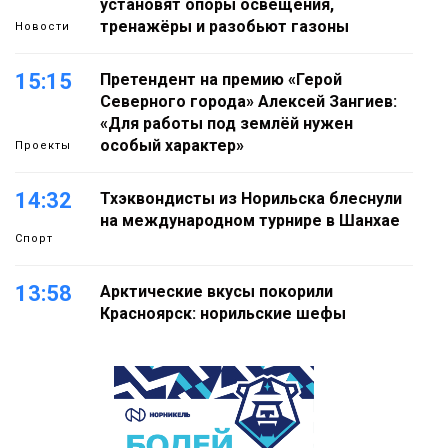
установят опоры освещения,
тренажёры и разобьют газоны
Новости
15:15
Претендент на премию «Герой
Северного города» Алексей Зангиев:
«Для работы под землёй нужен
особый характер»
Проекты
14:32
Тхэквондисты из Норильска блеснули
на международном турнире в Шанхае
Спорт
13:58
Арктические вкусы покорили
Красноярск: норильские шефы
блеснули на «Тайгэйр»
Еда
13:10
Рабочая неделя с 10 по 14 августа
будет солнечной и тёплой
Новости