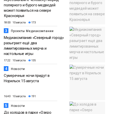
полярного и бурого медведей
может появиться на севере
Красноярья
18:00 10 августа
173
3
Проекты Медиакомпании
Медиакомпания «Северный город»
разыграет ещё два
лимитированных мерча и
настольные игры
17:22 10 августа
135
4
Новости
Сумеречные ночи придут в
Норильск 15 августа
16:40 10 августа
191
5
Новости
До холодов в парке «Озеро