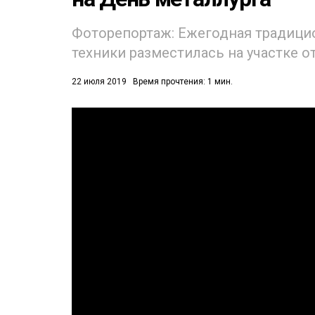
Фоторепортаж: Ежегодная традици
техники разместилась на участке 
22 июля 2019
Время прочтения: 1 мин.
53)
558)