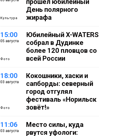
05 августа
прошёл юбилейный
День полярного
жирафа
Культура
15:00
Юбилейный X-WATERS
05 августа
собрал в Дудинке
более 120 пловцов со
всей России
Фото
18:00
Кокошники, хаски и
03 августа
сапборды: северный
город отгулял
фестиваль «Норильск
зовёт!»
Фото
11:06
Место силы, куда
03 августа
рвутся уфологи: