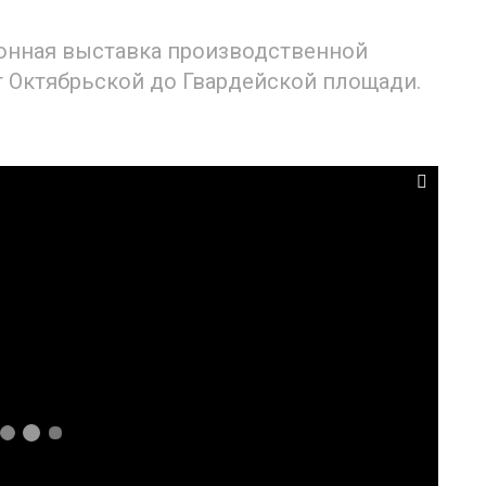
онная выставка производственной
от Октябрьской до Гвардейской площади.