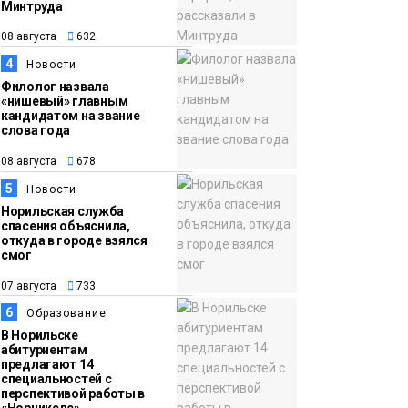
прогрелся до 29
Минтруда
градусов
Фото
08 августа
632
4
Новости
Филолог назвала
«нишевый» главным
кандидатом на звание
слова года
08 августа
678
5
Новости
Норильская служба
спасения объяснила,
откуда в городе взялся
смог
07 августа
733
6
Образование
В Норильске
абитуриентам
предлагают 14
специальностей с
перспективой работы в