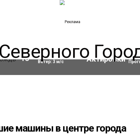
Влажность:
72
%
Акти
13
°C
Ветер:
3
м/с
Прог
шие машины в центре города