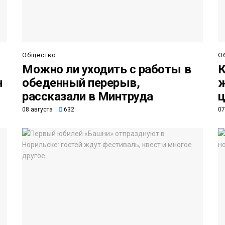
Общество
О
Можно ли уходить с работы в
К
н
обеденный перерыв,
ж
рассказали в Минтруда
ц
08 августа
632
07