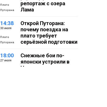
репортаж с озера
Плато
Лама
Путорана
14:38
Открой Путорана:
30 июля
почему поездка на
плато требует
Плато
серьёзной подготовки
Путорана
18:00
Снежные бои по-
27 июля
японски устроили в
Норильске
Фото
14:50
Летняя полевая
27 июля
школа стартовала в
Заполярье: как в
Норильске изучают
вечную мерзлоту
Наука