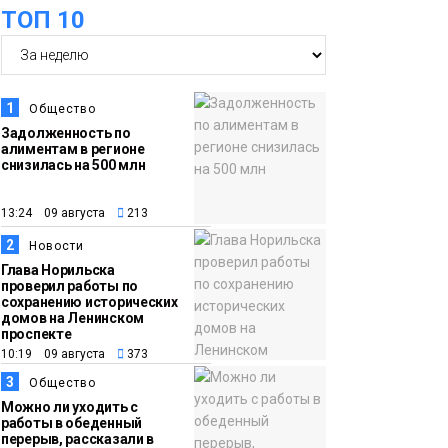
ТОП 10
18:05
Автопарк АТО «ЦАТК»
23 июля
ЗФ «Норникеля»
пополнился новой
1
Общество
техникой для работы
Задолженность по
алиментам в регионе
в условиях Заполярья
Фото
снизилась на 500 млн
18:00
Пожарный кроссфит
13:24 09 августа
213
21 июля
стал одним из самых
2
Новости
зрелищных событий
Глава Норильска
проверил работы по
праздничных
сохранению исторических
выходных в
домов на Ленинском
проспекте
Норильске
Фото
10:19 09 августа
373
3
Общество
18:30
Заполярное лето в
Можно ли уходить с
работы в обеденный
20 июля
разгаре: Норильск
перерыв, рассказали в