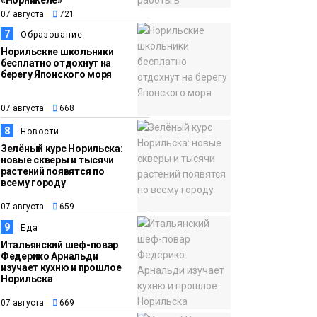
«Норникеле»
07 августа
721
7
Образование
Норильские школьники
бесплатно отдохнут на
берегу Японского моря
07 августа
668
8
Новости
Зелёный курс Норильска:
новые скверы и тысячи
растений появятся по
всему городу
07 августа
659
9
Еда
Итальянский шеф-повар
Федерико Арнальди
изучает кухню и прошлое
Норильска
07 августа
669