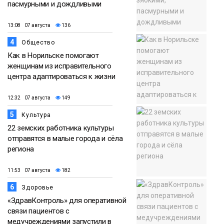
пасмурными и дождливыми
13:08 07 августа
136
4
Общество
Как в Норильске помогают
женщинам из исправительного
центра адаптироваться к жизни
12:32 07 августа
149
5
Культура
22 земских работника культуры
отправятся в малые города и сёла
региона
11:53 07 августа
182
6
Здоровье
«ЗдравКонтроль» для оперативной
связи пациентов с
медучреждениями запустили в