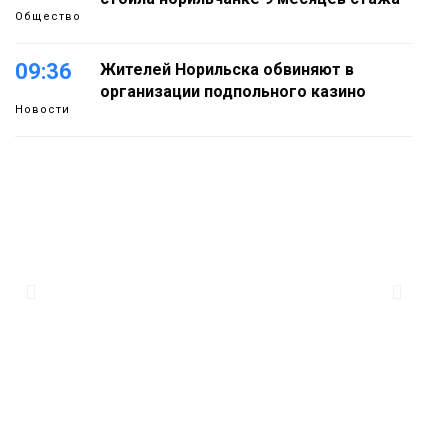
Общество
09:36
Жителей Норильска обвиняют в
организации подпольного казино
Новости
18:25
От короткого замыкания до
неисправной печи: в МЧС сообщили
06 августа
о пожарах в Норильске, Дудинке и
Игарке
Происшествия
17:50
Номинант на премию «Герой
Северного города» Анастасия
06 августа
Батуринец 24 года заботится о
здоровье жителей Норильска
Здоровье