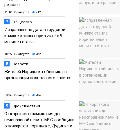
регионе
11:10 07 августа
212
7
Общество
Исправленная дата в трудовой
книжке стоила норильчанке 9
месяцев стажа
10:25 07 августа
282
8
Новости
Жителей Норильска обвиняют в
организации подпольного казино
09:36 07 августа
284
9
Происшествия
От короткого замыкания до
неисправной печи: в МЧС сообщили
о пожарах в Норильске, Дудинке и