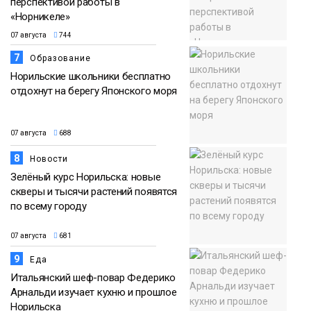
перспективой работы в
«Норникеле»
07 августа
744
7
Образование
Норильские школьники бесплатно
отдохнут на берегу Японского моря
07 августа
688
8
Новости
Зелёный курс Норильска: новые
скверы и тысячи растений появятся
по всему городу
07 августа
681
9
Еда
Итальянский шеф-повар Федерико
Арнальди изучает кухню и прошлое
Норильска