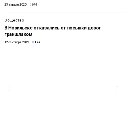
23 апреля 2020
674
Общество
В Норильске отказались от посыпки дорог
граншлаком
12 сентября 2019
1.6k