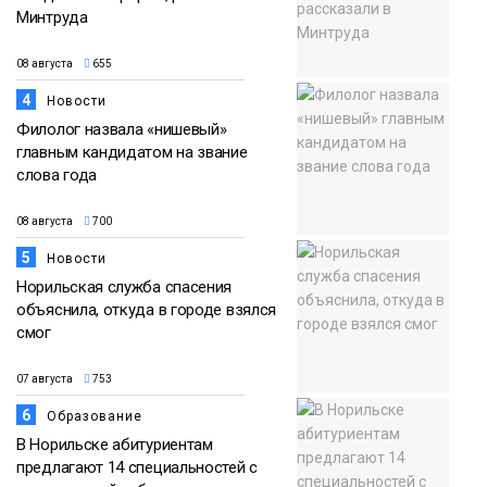
Минтруда
08 августа
655
4
Новости
Филолог назвала «нишевый»
главным кандидатом на звание
слова года
08 августа
700
5
Новости
Норильская служба спасения
объяснила, откуда в городе взялся
смог
07 августа
753
6
Образование
В Норильске абитуриентам
предлагают 14 специальностей с